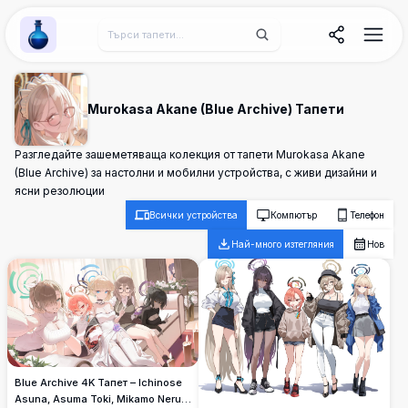
Wallpaper Alchemy
Murokasa Akane (Blue Archive) Тапети
Разгледайте зашеметяваща колекция от тапети Murokasa Akane
(Blue Archive) за настолни и мобилни устройства, с живи дизайни и
ясни резолюции
Всички устройства
Компютър
Телефон
Най-много изтегляния
Нов
Blue Archive 4K Тапет – Ichinose
Asuna, Asuma Toki, Mikamo Neru,