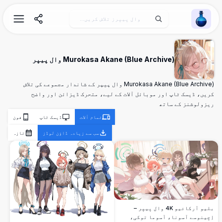
Wallpaper Alchemy
Murokasa Akane (Blue Archive) وال پیپر
Murokasa Akane (Blue Archive) وال پیپر کے شاندار مجموعے کی تلاش
کریں، ڈیسک ٹاپ اور موبائل آلات کے لیے، متحرک ڈیزائن اور واضح
ریزولوشنز کے ساتھ
تمام آلات
ڈیسک ٹاپ
فون
سب سے زیادہ ڈاؤن لوڈز
تازہ
بلیو آرکائیو 4K وال پیپر –
اِچینوسے آسونا، آسوما توکی،