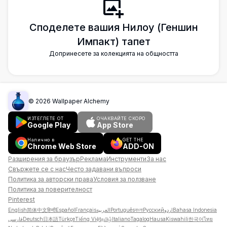
Споделете вашия Нилоу (Геншин
Импакт) тапет
Допринесете за колекцията на общността
©
2026
Wallpaper Alchemy
ИЗТЕГЛЕТЕ ОТ
ОЧАКВАЙТЕ СКОРО
Google Play
App Store
Налично в
GET THE
Chrome Web Store
ADD-ON
Разширения за браузър
Реклама
Инструменти
За нас
Свържете се с нас
Често задавани въпроси
Политика за авторски права
Условия за ползване
Политика за поверителност
Pinterest
English
简体中文
हिन्दी
Español
Français
العربية
Português
বাংলা
Русский
اردو
Bahasa Indonesia
فارسی
Deutsch
日本語
Türkçe
Tiếng Việt
தமிழ்
Italiano
Tagalog
Hausa
Kiswahili
한국어
ไทย