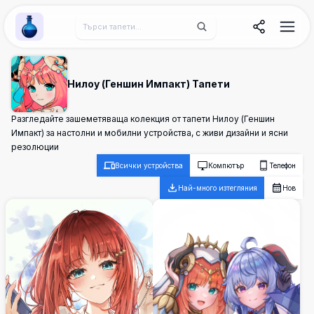
Wallpaper Alchemy
Нилоу (Геншин Импакт) Тапети
Разгледайте зашеметяваща колекция от тапети Нилоу (Геншин
Импакт) за настолни и мобилни устройства, с живи дизайни и ясни
резолюции
Всички устройства
Компютър
Телефон
Най-много изтегляния
Нов