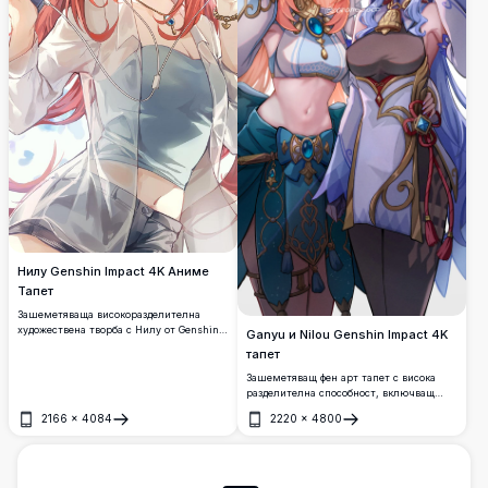
Нилу Genshin Impact 4K Аниме
Тапет
Зашеметяваща високоразделителна
художествена творба с Нилу от Genshin
Ganyu и Nilou Genshin Impact 4K
Impact с красива червена коса,
тапет
тюркоазени очи и елегантен бял наряд.
Перфектен аниме тапет с 4K качество,
Зашеметяващ фен арт тапет с висока
показващ детайлен дизайн на персонажа
разделителна способност, включващ
с мека светлина и мечтателен небесен
Ganyu и Nilou от Genshin Impact.
2166
×
4084
2220
×
4800
фон за върховно визуално преживяване.
Отвори
Отвори