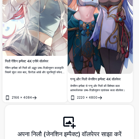
निलौ गेंशिन इम्पैक्ट 4K एनीमे वॉलपेपर
गेंशिन इम्पैक्ट की निलौ की अद्भुत उच्च-रिज़ॉल्यूशन कलाकृति
जिसमें सुंदर लाल बाल, फ़िरोज़ा आंखें और सुरुचिपूर्ण सफेद
पोशाक है। परफेक्ट 4K गुणवत्ता एनीमे वॉलपेपर जो विस्तृत
गन्यू और निलौ जेनशिन इम्पैक्ट 4K वॉलपेपर
चरित्र डिज़ाइन को दिखाता है और अंतिम दृश्य अनुभव के
लिए मुलायम प्रकाश व्यवस्था के साथ।
जेनशिन इम्पैक्ट से गन्यू और निलौ की विशेषता वाला
आश्चर्यजनक उच्च-रिज़ॉल्यूशन प्रशंसक कला वॉलपेपर।
2166
×
4084
2220
×
4800
खोलें
खोलें
अपना निलौ (जेनशिन इम्पैक्ट) वॉलपेपर साझा करें