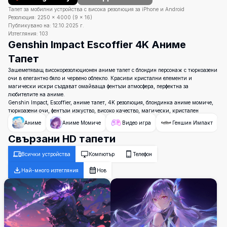
Тапет за мобилни устройства с висока резолюция за iPhone и Android
Резолюция:
2250
×
4000
(
9
×
16
)
Публикувано на:
12.10.2025 г.
Изтегляния:
103
Genshin Impact Escoffier 4K Аниме
Тапет
Зашеметяващ високорезолюционен аниме тапет с блондин персонаж с тюркоазени
очи в елегантно бяло и червено облекло. Красиви кристални елементи и
магически искри създават омайваща фентъзи атмосфера, перфектна за
любителите на аниме.
Genshin Impact, Escoffier, аниме тапет, 4K резолюция, блондинка аниме момиче,
тюркоазени очи, фентъзи изкуство, високо качество, магически, кристален
Аниме
Аниме Момиче
Видео игра
Геншин Импакт
Свързани HD тапети
Всички устройства
Компютър
Телефон
Най-много изтегляния
Нов