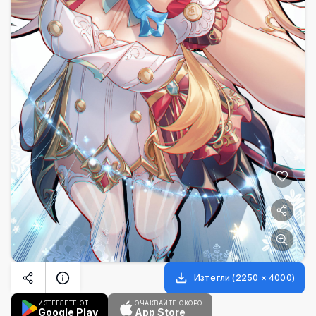
Изтегли
(
2250
×
4000
)
ИЗТЕГЛЕТЕ ОТ
ОЧАКВАЙТЕ СКОРО
Google Play
App Store