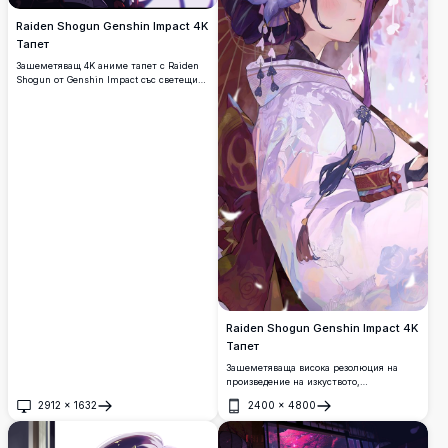
Raiden Shogun Genshin Impact 4K
Тапет
Зашеметяващ 4K аниме тапет с Raiden
Shogun от Genshin Impact със светещи
виолетови очи и драматични ефекти на
мълнии. Високорезолюционно изкуство,
показващо Electro Archon в омагьосваща
тъмна атмосфера с етерично осветление
и динамични визуални елементи.
Raiden Shogun Genshin Impact 4K
Тапет
Зашеметяваща висока резолюция на
произведение на изкуството,
представящо Raiden Shogun от Genshin
2912
×
1632
2400
×
4800
Impact в традиционно японско кимоно,
Отвори
Отвори
украсено с лилави цветя. Красиви
листенца от черешов цвят падат около