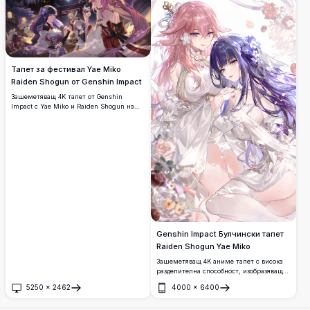
Тапет за фестивал Yae Miko
Raiden Shogun от Genshin Impact
Зашеметяващ 4K тапет от Genshin
Impact с Yae Miko и Raiden Shogun на
оживен японски нощен фестивал,
заобиколени от фойерверки, фенери и
черешови цветове заедно с други
обичани герои.
Genshin Impact Булчински тапет
Raiden Shogun Yae Miko
Зашеметяващ 4K аниме тапет с висока
разделителна способност, изобразяващ
Raiden Shogun и Yae Miko от Genshin
5250
×
2462
4000
×
6400
Impact в елегантни бели булчински
Отвори
Отвори
рокли, украсени с флорални аксесоари,
заобиколени от меки рози и панделки в