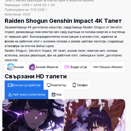
Тапет с висока резолюция за компютърни и мобилни екрани
Резолюция:
4368
×
2448
(
25
×
14
)
Публикувано на:
11.10.2025 г.
Изтегляния:
3200
Raiden Shogun Genshin Impact 4K Тапет
Зашеметяващо 4K дигитално изкуство, представящо Raiden Shogun от Genshin
Impact, размахваща своя електро меч сред въртяща се лилава енергия и листенца
от черешов цвят. Високоразделителна илюстрация в аниме стил, идеална за
фонове на работния плот с жизнена лилава и розова цветова палитра, създаваща
атмосфера на епична бойна сцена.
Raiden Shogun, Genshin Impact, 4K тапет, аниме тапет, електро меч, лилава
естетика, висока резолюция, фон на работния плот, геймърски тапет, дигитално
изкуство
Аниме
Аниме Момиче
Видео игра
Геншин Импакт
Свързани HD тапети
Всички устройства
Компютър
Телефон
Най-много изтегляния
Нов