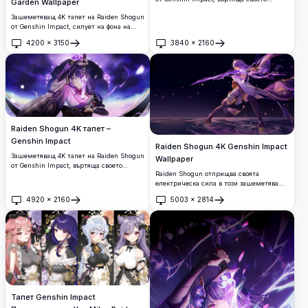
Garden Wallpaper
електро острие сред завихряща се
Зашеметяващ 4K тапет на Raiden Shogun
лилава енергия.
от Genshin Impact, силует на фона на
спираща дъха лилаво осветена японска
4200
×
3150
3840
×
2160
градина.
Отвори
Отвори
Raiden Shogun 4K тапет –
Genshin Impact
Raiden Shogun 4K Genshin Impact
Зашеметяващ 4K тапет на Raiden Shogun
Wallpaper
от Genshin Impact, въртяща своето
Raiden Shogun отприщва своята
електро острие с лилава светкавица и
електрическа сила в този зашеметяващ
светещи символи на Inazuma.
4K тапет Genshin Impact.
4920
×
2160
5003
×
2814
Отвори
Отвори
Тапет Genshin Impact