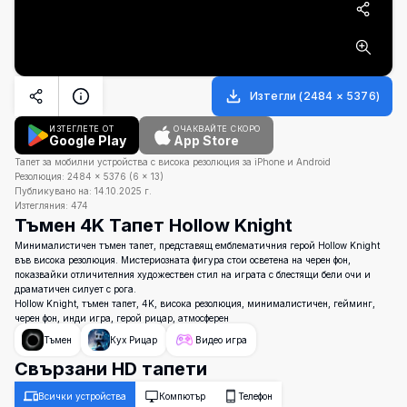
Изтегли
(
2484
×
5376
)
ИЗТЕГЛЕТЕ ОТ
ОЧАКВАЙТЕ СКОРО
Google Play
App Store
Тапет за мобилни устройства с висока резолюция за iPhone и Android
Резолюция:
2484
×
5376
(
6
×
13
)
Публикувано на:
14.10.2025 г.
Изтегляния:
474
Тъмен 4K Тапет Hollow Knight
Минималистичен тъмен тапет, представящ емблематичния герой Hollow Knight
във висока резолюция. Мистериозната фигура стои осветена на черен фон,
показвайки отличителния художествен стил на играта с блестящи бели очи и
драматичен силует с рога.
Hollow Knight, тъмен тапет, 4K, висока резолюция, минималистичен, гейминг,
черен фон, инди игра, герой рицар, атмосферен
Тъмен
Кух Рицар
Видео игра
Свързани HD тапети
Всички устройства
Компютър
Телефон