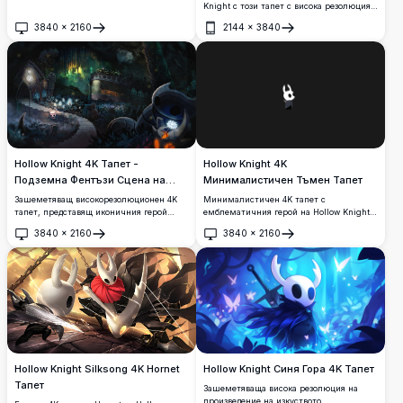
Knight с този тапет с висока резолюция
4K. Представяйки емблематичния
3840
×
2160
2144
×
3840
персонаж в тъмна, атмосферна
Отвори
Отвори
обстановка, този тапет улавя
омагьосващата красота и мистерия на
играта. Идеален за феновете, които искат
да добавят нотка от Hallownest на своите
екрани.
Hollow Knight 4K Тапет -
Hollow Knight 4K
Подземна Фентъзи Сцена на
Минималистичен Тъмен Тапет
Greenpath
Зашеметяващ високорезолюционен 4K
Минималистичен 4K тапет с
тапет, представящ иконичния герой
емблематичния герой на Hollow Knight
Hollow Knight в мистично подземно
върху елегантен тъмен фон.
3840
×
2160
3840
×
2160
царство. Атмосферната сцена
Високорезолюционно изкуство перфектно
Отвори
Отвори
демонстрира древна каменна
за феновете на обичаната инди игра,
архитектура, светещи зелени сияния,
предлагащо чиста естетическа
мистериозни руини и ефирни светлинни
привлекателност за десктоп и мобилни
ефекти. Перфектен за феновете на инди
дисплеи.
гейминга и тъмната фентъзи естетика,
този премиум качествен десктоп фон
улавя призрачната красота на дълбините
на Hallownest.
Hollow Knight Silksong 4K Hornet
Hollow Knight Синя Гора 4K Тапет
Тапет
Зашеметяваща висока резолюция на
произведение на изкуството,