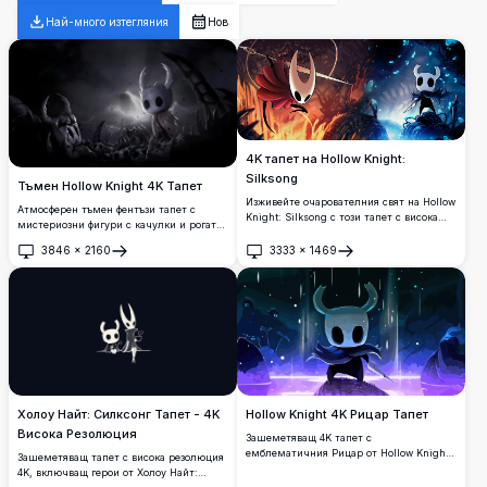
Най-много изтегляния
Нов
4K тапет на Hollow Knight:
Silksong
Тъмен Hollow Knight 4K Тапет
Изживейте очарователния свят на Hollow
Атмосферен тъмен фентъзи тапет с
Knight: Silksong с този тапет с висока
мистериозни фигури с качулки и рогати
резолюция 4K. С представяне на живи
маски в призрачна подземна пещера.
червени и сини царства, това
3846
×
2160
3333
×
1469
Високорезолюционно изкуство,
Отвори
Отвори
произведение на изкуството улавя
показващо драматично осветление и
същността на атмосферата на играта,
готическа естетика, перфектно за
показвайки емблематичните герои в
създаване на потапяща, отвъдна
техния елемент, идеални както за
атмосфера на всеки дисплей.
фенове, така и за геймъри.
Холоу Найт: Силксонг Тапет - 4K
Hollow Knight 4K Рицар Тапет
Висока Резолюция
Зашеметяващ 4K тапет с
емблематичния Рицар от Hollow Knight
Зашеметяващ тапет с висока резолюция
в мистична подземна пещера с
4K, включващ герои от Холоу Найт:
етерично синьо и лилаво осветление.