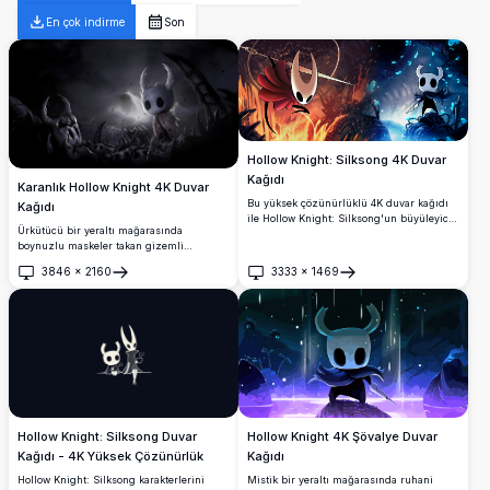
En çok indirme
Son
Hollow Knight: Silksong 4K Duvar
Kağıdı
Karanlık Hollow Knight 4K Duvar
Bu yüksek çözünürlüklü 4K duvar kağıdı
Kağıdı
ile Hollow Knight: Silksong'un büyüleyici
Ürkütücü bir yeraltı mağarasında
dünyasını deneyimleyin. Canlı kırmızı ve
boynuzlu maskeler takan gizemli
mavi alemleri içeren bu sanat eseri,
kapüşonlu figürlerin yer aldığı atmosferik
oyunun atmosferinin özünü yakalayarak
3846
×
2160
3333
×
1469
karanlık fantezi duvar kağıdı. Dramatik
Aç
Aç
ikonik karakterleri kendi ortamlarında
aydınlatma ve gotik estetik sergileyen
sergiliyor, hayranlar ve oyuncular için
yüksek çözünürlüklü sanat eseri,
mükemmel.
sürükleyici ve diğer dünyevi bir atmosfer
yaratmak için mükemmel.
Hollow Knight: Silksong Duvar
Hollow Knight 4K Şövalye Duvar
Kağıdı - 4K Yüksek Çözünürlük
Kağıdı
Hollow Knight: Silksong karakterlerini
Mistik bir yeraltı mağarasında ruhani