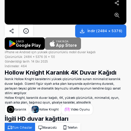
İndir
(
2484
×
5376
)
ŞİMDİ
YAKINDA
Google Play
App Store
iPhone ve Android için yüksek çözünürlüklü mobil duvar kağıdı
Çözünürlük:
2484
×
5376
(
6
×
13
)
Gönderildiği tarih:
14 Eki 2025
İndirmeler:
464
Hollow Knight Karanlık 4K Duvar Kağıdı
İkonik Hollow Knight karakterini yüksek çözünürlükte sunan minimalist karanlık
duvar kağıdı. Gizemli figür siyah arka plan karşısında aydınlanmış durarak,
parlayan beyaz gözler ve dramatik boynuzlu siluetle oyunun kendine özgü sanat
stilini sergiliyor.
Hollow Knight, karanlık duvar kağıdı, 4K, yüksek çözünürlük, minimalist, oyun,
siyah arka plan, bağımsız oyun, şövalye karakter, atmosferik
Karanlık
Hollow Knight
Video Oyunu
İlgili HD duvar kağıtları
Tüm Cihazlar
Masaüstü
Telefon