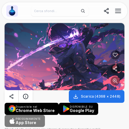
Wallpaper Alchemy
Scarica
(
4368
×
2448
)
Disponibile nel
DISPONIBILE SU
Chrome Web Store
Google Play
PROSSIMAMENTE
App Store