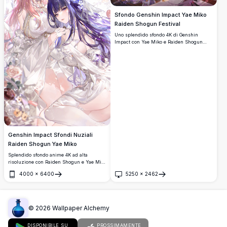
Sfondo Genshin Impact Yae Miko
Raiden Shogun Festival
Uno splendido sfondo 4K di Genshin
Impact con Yae Miko e Raiden Shogun
durante una vibrante notte di festival
giapponese, circondati da fuochi
d'artificio, lanterne e fiori di ciliegio con
altri amati personaggi.
Genshin Impact Sfondi Nuziali
Raiden Shogun Yae Miko
Splendido sfondo anime 4K ad alta
risoluzione con Raiden Shogun e Yae Miko
di Genshin Impact in eleganti abiti da
4000
×
6400
5250
×
2462
sposa bianchi, adornate con accessori
Apri
Apri
floreali, circondate da morbide rose e
nastri in un'estetica da sogno.
©
2026
Wallpaper Alchemy
DISPONIBILE SU
PROSSIMAMENTE