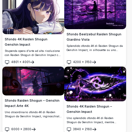
Sfondo Beelzebul Raiden Shogun
Sfondo 4K Raiden Shogun
Giardino Viola
Genshin Impact
Splendido sfondo 4K di Raiden Shogun da
Genshin Impact, in silhouette su uno
Stupenda opera d'arte ad alta risoluzione
splendido giardino giapponese illuminato
con Raiden Shogun di Genshin Impact con
di viola. Pavimenti riflettenti e alberi di
i suoi caratteristici capelli viola e la
4801
×
4001
4200
×
3150
ciliegio luminosi creano un'atmosfera
visione electro. Bellissima illustrazione in
Apri
Apri
eterea e cinematografica.
stile anime perfetta per sfondi desktop,
che mostra dettagli intricati e colori
vibranti in qualità 4K premium.
Sfondo Raiden Shogun – Genshin
Impact Arte 4K
Sfondo 4K Raiden Shogun –
Genshin Impact
Uno straordinario sfondo 4K di Raiden
Shogun da Genshin Impact, inginocchiata
Uno splendido sfondo 4K di Raiden
in una buia stanza giapponese con ciliegi
Shogun da Genshin Impact, mentre
luminosi, una farfalla color foglia di tè, un
brandisce la sua lama elettrica tra turbini
parasole rosso e petali magici che
6000
×
2800
3840
×
2160
di energia viola. Artwork ad alta
Apri
Apri