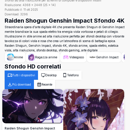
Sfondi ad alta risoluzione per schermi di computer e dispositivi mobili
Risoluzione:
4368
×
2448
(
25
×
14
)
Pubblicato il:
11 ott 2025
Download:
3296
Raiden Shogun Genshin Impact Sfondo 4K
Straordinaria opera d'arte digitale 4K che presenta Raiden Shogun di Genshin Impact
mentre brandisce la sua spada elettro tra energia viola vorticosa e petali di ciliegio.
Illustrazione in stile anime ad alta risoluzione perfetta per sfondi desktop con vibrante
tavolozza di colori viola e rosa che crea un'atmosfera di scena di battaglia epica.
Raiden Shogun, Genshin Impact, sfondo 4K, sfondo anime, spada elettro, estetica
viola, alta risoluzione, sfondo desktop, sfondo gaming, arte digitale
Anime
Ragazza anime
Videogioco
Genshin Impact
Sfondo HD correlati
Tutti i dispositivi
Desktop
Telefono
Più download
Recente
Raiden Shogun Genshin Impact