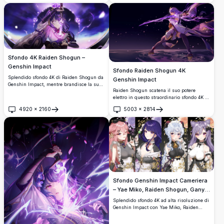
fluttuano nella notte.
risoluzione con illuminazione
drammatica, atmosfera oscura e dettagli
intricati del personaggio.
Sfondo 4K Raiden Shogun –
Genshin Impact
Sfondo Raiden Shogun 4K
Splendido sfondo 4K di Raiden Shogun da
Genshin Impact
Genshin Impact, mentre brandisce la sua
Raiden Shogun scatena il suo potere
lama elettrica con fulmini viola e simboli
elettro in questo straordinario sfondo 4K di
luminosi di Inazuma. Opera d'arte in ultra
Genshin Impact. L'Archon Elettro impugna
alta risoluzione perfetta per sfondi desktop
4920
×
2160
5003
×
2814
la sua luminosa lama viola in piedi
e mobile.
Apri
Apri
sull'acqua sotto un cielo oscuro e mistico
con petali di sakura.
Sfondo Genshin Impact Cameriera
– Yae Miko, Raiden Shogun, Ganyu
e Keqing 4K
Splendido sfondo 4K ad alta risoluzione di
Genshin Impact con Yae Miko, Raiden
Shogun, Ganyu e Keqing in eleganti abiti
da cameriera. Arte anime magnificamente