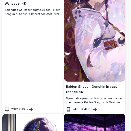
Wallpaper 4K
Splendido wallpaper anime 4K con Raiden
Shogun di Genshin Impact con occhi viola
luminosi e effetti fulmine drammatici.
Opera d'arte ad alta risoluzione che
mostra l'Arconte Elettro in un'atmosfera
scura affascinante con illuminazione
eterea ed elementi visivi dinamici.
Raiden Shogun Genshin Impact
Sfondo 4K
Splendida opera d'arte ad alta risoluzione
che presenta Raiden Shogun da Genshin
Impact in kimono giapponese tradizionale
2912
×
1632
2400
×
4800
adornato con fiori viola. Bellissimi petali di
Apri
Apri
ciliegio cadono intorno alla sua figura
elegante, creando un'atmosfera serena e
mistica perfetta per gli appassionati di
anime.