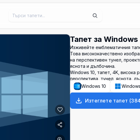
Тапет за Windows
Изживейте емблематичния тапе
Това висококачествено изобра
на перспективен тунел, проек
яснота и дълбочина.
Windows 10, тапет, 4K, висока 
перспектива, тунел, яснота, д
Windows 10
Window
Изтеглете тапет
(
38