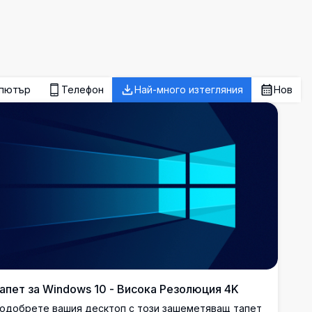
пютър
Телефон
Най-много изтегляния
Нов
апет за Windows 10 - Висока Резолюция 4K
одобрете вашия десктоп с този зашеметяващ тапет