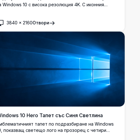
а Windows 10 с висока резолюция 4K. С иконния
indows лого в елегантен, модерен дизайн, този
апет е перфектен за почитатели на технологиите,
3840
×
2160
Отвори
оито искат да персонализират своя Windows 10 опит с
отка елегантност и яснота.
indows 10 Hero Тапет със Синя Светлина
мблематичният тапет по подразбиране на Windows
0, показващ светещо лого на прозорец с четири
анела, излъчващо ярки сини светлинни лъчи на фона