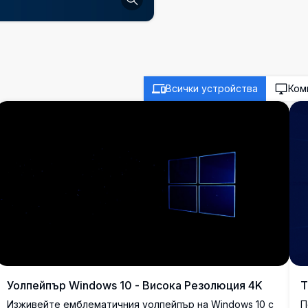
Всички устройства
Ком
Уолпейпър Windows 10 - Висока Резолюция 4K
Т
Изживейте емблематичния уолпейпър на Windows 10 с
П