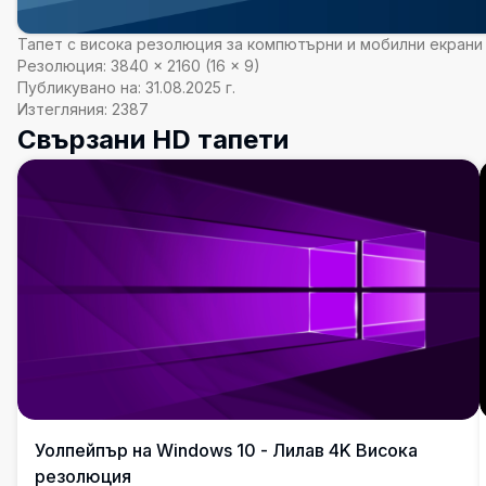
Тапет с висока резолюция за компютърни и мобилни екрани
Резолюция:
3840
×
2160
(
16
×
9
)
Публикувано на:
31.08.2025 г.
Изтегляния:
2387
Свързани HD тапети
Уолпейпър на Windows 10 - Лилав 4K Висока
резолюция