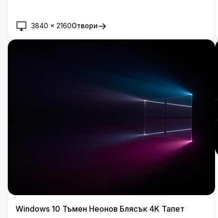
възстановяване на класическия облик на Windows 10 в
зашеметяваща 4K резолюция.
3840
×
2160
Отвори
Windows 10 Тъмен Неонов Блясък 4K Тапет