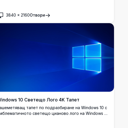
а тъмносин фон. Идеален за персонализиране на
аботния плот в зашеметяваща 4K резолюция.
3840
×
2160
Отвори
indows 10 Светещо Лого 4K Тапет
ашеметяващ тапет по подразбиране на Windows 10 с
мблематичното светещо циановo лого на Windows на
ъмносин кралски фон. Перфектен тапет за работен
лот с висока разделителна способност 4K с