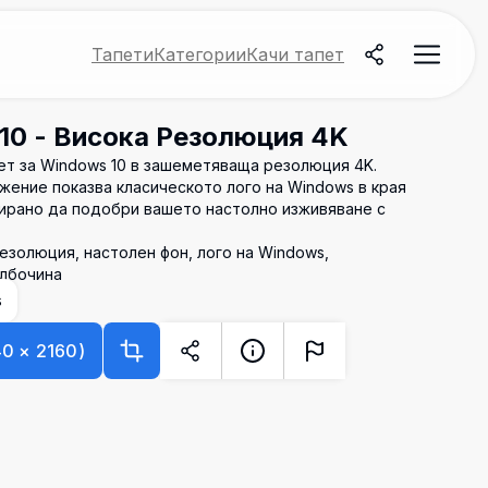
Тапети
Категории
Качи тапет
 10 - Висока Резолюция 4K
т за Windows 10 в зашеметяваща резолюция 4K.
жение показва класическото лого на Windows в края
тирано да подобри вашето настолно изживяване с
резолюция, настолен фон, лого на Windows,
ълбочина
s
40
×
2160
)