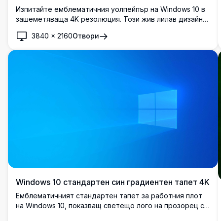
Изпитайте емблематичния уолпейпър на Windows 10 в
зашеметяваща 4K резолюция. Този жив лилав дизайн
улавя същността на съвременната технология с
3840
×
2160
Отвори
лъскавите си, отражателни повърхности и дълбочина,
перфектен за подобряване на визуалната
привлекателност на вашия десктоп.
Windows 10 стандартен син градиентен тапет 4K
Емблематичният стандартен тапет за работния плот
на Windows 10, показващ светещо лого на прозорец с
четири панела на ярък син градиентен фон. Идеален за