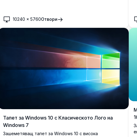
д
10240
×
5760
Отвори
М
1
Тапет за Windows 10 с Класическото Лого на
Windows 7
З
е
Зашеметяващ тапет за Windows 10 с висока