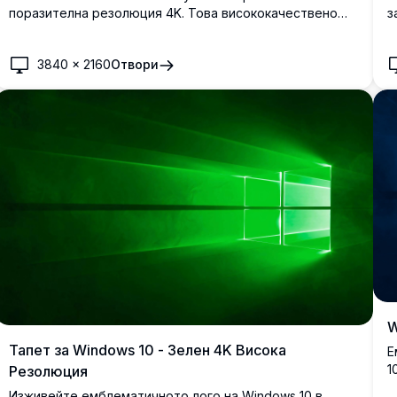
поразителна резолюция 4K. Това висококачествено
з
изображение включва класическото лого на Windows с
W
елегантен, тъмен фон, идеално за подобряване на
т
3840
×
2160
Отвори
визуалното привличане на вашия десктоп. Идеален за
к
ентусиасти на Windows и любители на технологиите.
н
W
Тапет за Windows 10 - Зелен 4K Висока
Е
1
Резолюция
п
Изживейте емблематичното лого на Windows 10 в