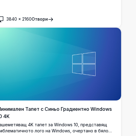
инамични светлинни лъчи и модерен дизайн.
3840
×
2160
Отвори
инимален Тапет с Синьо Градиентно Windows
0 4K
ашеметяващ 4K тапет за Windows 10, представящ
мблематичното лого на Windows, очертано в бяло