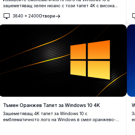
н
зашеметяващ зелен нюанс с този тапет 4K с висока
р
резолюция. Идеален за подобряване на работния плот
3840
×
2400
Отвори
с ярки цветове и ясна отчетливост, този тапет носи
модерен и освежаващ вид на екрана ви.
Тъмен Оранжев Тапет за Windows 10 4K
W
Зашеметяващ 4K тапет за Windows 10 с
З
емблематичното лого на Windows в смел оранжево-
е
жълт градиент върху елегантен тъмночерен фон с
т
динамични извити линии и метални ивици.
п