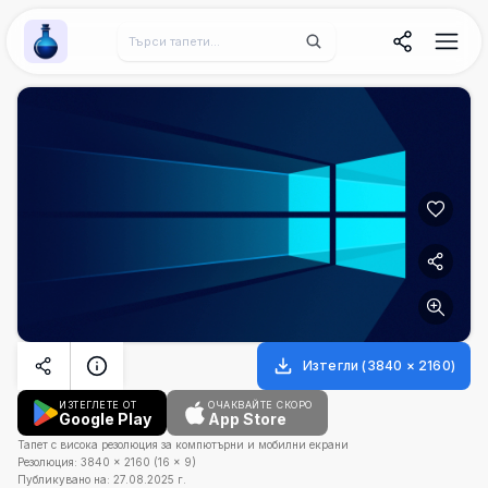
Wallpaper Alchemy
Изтегли
(
3840
×
2160
)
ИЗТЕГЛЕТЕ ОТ
ОЧАКВАЙТЕ СКОРО
Google Play
App Store
Тапет с висока резолюция за компютърни и мобилни екрани
Резолюция:
3840
×
2160
(
16
×
9
)
Публикувано на:
27.08.2025 г.