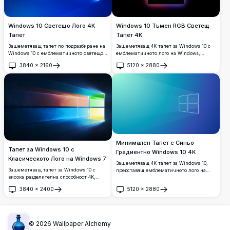
Windows 10 Светещо Лого 4K
Windows 10 Тъмен RGB Светещ
Тапет
Тапет 4K
Зашеметяващ тапет по подразбиране на
Зашеметяващ 4K тапет за Windows 10 с
Windows 10 с емблематичното светещо
емблематичното лого на Windows,
циановo лого на Windows на тъмносин
центрирано върху елегантен черен фон,
3840
×
2160
5120
×
2880
кралски фон. Перфектен тапет за работен
заобиколено от ярко RGB цветово
Отвори
Отвори
плот с висока разделителна способност
градиентно сияние в нюанси на
4K с динамични светлинни лъчи и
оранжево, синьо, розово и лилаво.
модерен дизайн.
Минимален Тапет с Синьо
Тапет за Windows 10 с
Градиентно Windows 10 4K
Класическото Лого на Windows 7
Зашеметяващ 4K тапет за Windows 10,
Зашеметяващ тапет за Windows 10 с
представящ емблематичното лого на
висока разделителна способност 4K,
Windows, очертано в бяло върху плавен
включващ емблематичното
синьо-циан градиентен фон с фини
3840
×
2400
5120
×
2880
четирицветно лого на Windows 7 с ярки
ефекти на светлинни лъчи, идеален за
Отвори
Отвори
червени, зелени, сини и жълти панели,
модерни настолни конфигурации.
излъчващи светлинни лъчи на тъмносин
фон.
©
2026
Wallpaper Alchemy