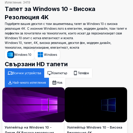
Изтегляния:
3419
Тапет за Windows 10 - Висока
Резолюция 4K
Подобрете вашия десктоп с този зашеметяващ тапет за Windows 10 с висока
резолюция 4K. С иконния Windows лого в елегантен, модерен дизайн, този тапет е
перфектен за почитатели на технологиите, които искат да персонализират своя
Windows 10 опит с нотка елегантност и яснота.
Windows 10, тапет, 4K, висока резолюция, десктоп фон, модерен дизайн,
технологии, персонализиране, елегантност, яснота
Windows 10
Windows
Свързани HD тапети
Всички устройства
Компютър
Телефон
Най-много изтегляния
Нов
Уолпейпър на Windows 10 -
Уолпейпър Windows 10 - Висока
Лилав 4K Висока резолюция
Резолюция 4K