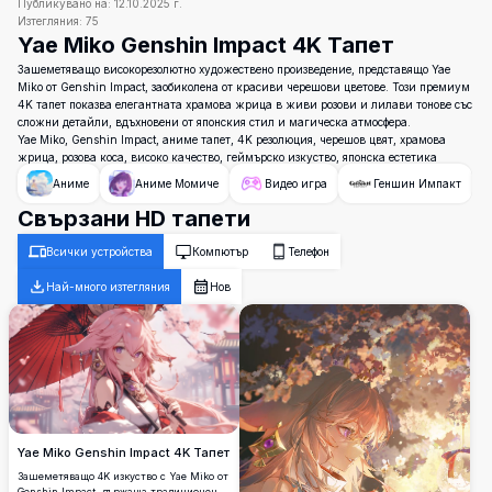
Публикувано на:
12.10.2025 г.
Изтегляния:
75
Yae Miko Genshin Impact 4K Тапет
Зашеметяващо високорезолютно художествено произведение, представящо Yae
Miko от Genshin Impact, заобиколена от красиви черешови цветове. Този премиум
4K тапет показва елегантната храмова жрица в живи розови и лилави тонове със
сложни детайли, вдъхновени от японския стил и магическа атмосфера.
Yae Miko, Genshin Impact, аниме тапет, 4K резолюция, черешов цвят, храмова
жрица, розова коса, високо качество, геймърско изкуство, японска естетика
Аниме
Аниме Момиче
Видео игра
Геншин Импакт
Свързани HD тапети
Всички устройства
Компютър
Телефон
Най-много изтегляния
Нов
Yae Miko Genshin Impact 4K Тапет
Зашеметяващо 4K изкуство с Yae Miko от
Genshin Impact, държаща традиционен