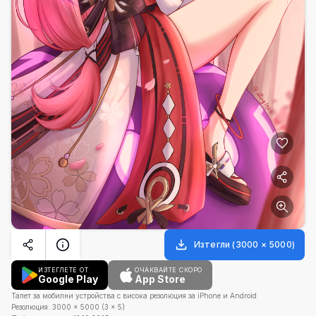
Изтегли
(
3000
×
5000
)
ИЗТЕГЛЕТЕ ОТ
ОЧАКВАЙТЕ СКОРО
Google Play
App Store
Тапет за мобилни устройства с висока резолюция за iPhone и Android
Резолюция:
3000
×
5000
(
3
×
5
)