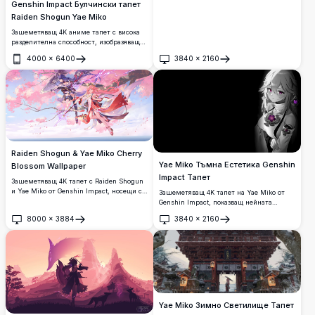
Genshin Impact Булчински тапет
Raiden Shogun Yae Miko
Зашеметяващ 4K аниме тапет с висока
разделителна способност, изобразяващ
Raiden Shogun и Yae Miko от Genshin
4000
×
6400
3840
×
2160
Impact в елегантни бели булчински
Отвори
Отвори
рокли, украсени с флорални аксесоари,
заобиколени от меки рози и панделки в
мечтателна естетика.
Raiden Shogun & Yae Miko Cherry
Yae Miko Тъмна Естетика Genshin
Blossom Wallpaper
Impact Тапет
Зашеметяващ 4K тапет с Raiden Shogun
и Yae Miko от Genshin Impact, носещи се
Зашеметяващ 4K тапет на Yae Miko от
сред венчелистчета от черешов цвят с
Genshin Impact, показващ нейната
електрически светкавични ефекти,
емблематична бяла коса, светещи
8000
×
3884
3840
×
2160
облечени в елегантни тоалети,
лилави очи и елегантно облекло на фона
Отвори
Отвори
вдъхновени от Япония, на фона на
на драматичен тъмен фон. Перфектен за
спокойно небе.
десктоп и дисплеи с висока
разделителна способност.
Yae Miko Зимно Светилище Тапет