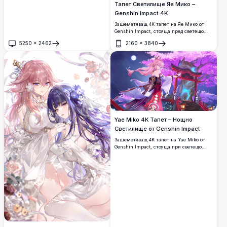
Тапет Светилище Яе Мико –
Genshin Impact 4K
Зашеметяващ 4K тапет на Яе Мико от
Genshin Impact, стояща пред светещо
светилище с порта тории, заобиколена
5250
×
2462
2160
×
3840
от въртящи се листенца сакура и
Отвори
Отвори
мистични розови дървета от черешов
цвят с невероятни детайли.
Yae Miko 4K Тапет – Нощно
Светилище от Genshin Impact
Зашеметяващ 4K тапет на Yae Miko от
Genshin Impact, стояща при светещо
светилище тории под разцъфнали
черешови цветове и пълна луна в
невероятна аниме нощна сцена.