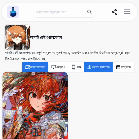
Wallpaper Alchemy
আদাচি রেই ওয়ালপেপার
আদাচি রেই ওয়ালপেপারের অপূর্ব সংগ্রহ অন্বেষণ করুন, ডেস্কটপ এবং মোবাইল ডিভাইসের জন্য, প্রাণবন্ত
ডিজাইন এবং স্পষ্ট রেজোলিউশন সহ
সমস্ত ডিভাইস
ডেস্কটপ
ফোন
সবচেয়ে ডাউনলোড
সাম্প্রতিক