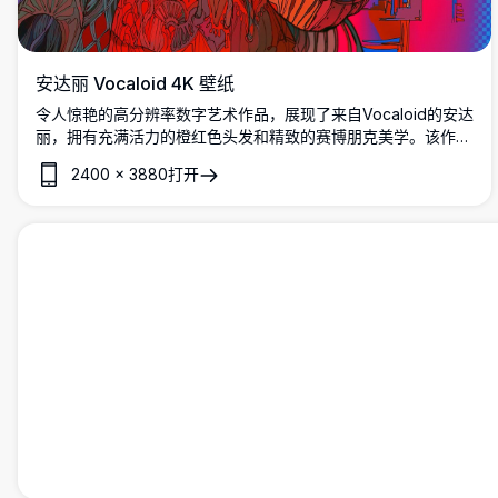
安达丽 Vocaloid 4K 壁纸
令人惊艳的高分辨率数字艺术作品，展现了来自Vocaloid的安达
丽，拥有充满活力的橙红色头发和精致的赛博朋克美学。该作品
融合了机械与有机元素，线条细腻精美，打造出视觉冲击力强的
2400
×
3880
打开
动漫风格插画，完美适配桌面和移动设备背景。