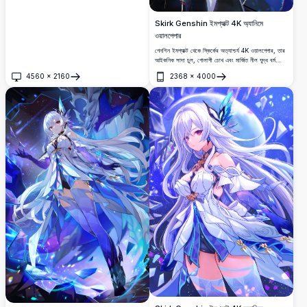
Skirk Genshin ইমপ্যাক্ট 4K অ্যানিমে
ওয়ালপেপার
গেনশিন ইমপ্যাক্ট থেকে স্কির্কের অত্যাশ্চর্য 4K ওয়ালপেপার, তার
আইকনিক সাদা চুল, গোলাপী চোখ এবং মার্জিত নীল যুদ্ধ বর্ম
সমন্বিত।
4560
×
2160
2368
×
4000
খুলুন
খুলুন