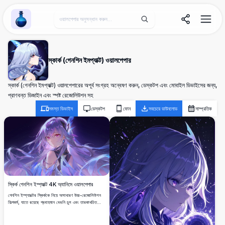
Wallpaper Alchemy
স্কার্ক (গেনশিন ইমপ্যাক্ট) ওয়ালপেপার
স্কার্ক (গেনশিন ইমপ্যাক্ট) ওয়ালপেপারের অপূর্ব সংগ্রহ অন্বেষণ করুন, ডেস্কটপ এবং মোবাইল ডিভাইসের জন্য,
প্রাণবন্ত ডিজাইন এবং স্পষ্ট রেজোলিউশন সহ
সমস্ত ডিভাইস
ডেস্কটপ
ফোন
সবচেয়ে ডাউনলোড
সাম্প্রতিক
স্কির্ক গেনশিন ইম্প্যাক্ট 4K অ্যানিমে ওয়ালপেপার
গেনশিন ইম্প্যাক্টের স্কির্ককে নিয়ে অসাধারণ উচ্চ-রেজোলিউশন
শিল্পকর্ম, যাতে রয়েছে প্রবাহমান বেগুনি চুল এবং তারকাখচিত
মহাজাগতিক পটভূমির বিপরীতে রহস্যময় স্ফটিক উপাদান।
প্রাণবন্ত বেগুনি ও নীল রঙের প্যালেট সহ ইথেরিয়াল অ্যানিমে
আর্ট স্টাইল প্রদর্শনকারী নিখুঁত ডেস্কটপ ওয়ালপেপার।