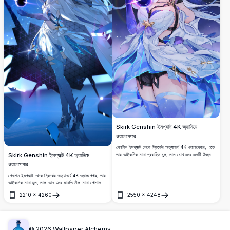
Skirk Genshin ইমপ্যাক্ট 4K অ্যানিমে
ওয়ালপেপার
গেনশিন ইমপ্যাক্ট থেকে স্কির্কের অত্যাশ্চর্য 4K ওয়ালপেপার, এতে
Skirk Genshin ইমপ্যাক্ট 4K অ্যানিমে
তার আইকনিক সাদা প্রবাহিত চুল, লাল চোখ এবং একটি উজ্জ্বল
বেগুনি কক্ষ রয়েছে।
ওয়ালপেপার
গেনশিন ইমপ্যাক্ট থেকে স্কির্কের অত্যাশ্চর্য 4K ওয়ালপেপার, তার
আইকনিক সাদা চুল, লাল চোখ এবং মার্জিত নীল-সাদা পোশাক।
2210
×
4260
2550
×
4248
খুলুন
খুলুন
©
2026
Wallpaper Alchemy