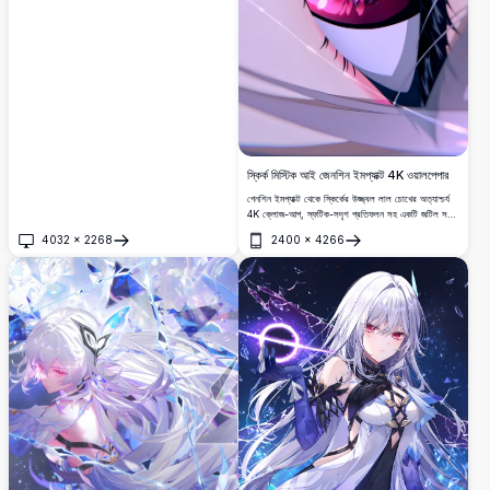
স্কির্ক মিস্টিক আই জেনশিন ইমপ্যাক্ট 4K ওয়ালপেপার
গেনশিন ইমপ্যাক্ট থেকে স্কির্কের উজ্জ্বল লাল চোখের অত্যাশ্চর্য
4K ক্লোজ-আপ, স্ফটিক-সদৃশ প্রতিফলন সহ একটি জটিল সর্পিল
পিউপিল বৈশিষ্ট্যযুক্ত।
4032
×
2268
2400
×
4266
খুলুন
খুলুন