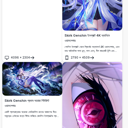
Skirk Genshin ইমপ্যাক্ট 4K অ্যানিমে
ওয়ালপেপার
গেনশিন ইমপ্যাক্ট থেকে স্কির্কের অত্যাশ্চর্য 4K ওয়ালপেপার, এতে
তার আইকনিক সাদা চুল, লাল চোখ, নীল জাদুকরী টুপি এবং
উজ্জ্বল তলোয়ার রয়েছে।
4096
×
2304
2790
×
4509
খুলুন
খুলুন
Skirk Genshin প্রভাব অরোরা গিটারিস্ট
ওয়ালপেপার
একটি শ্বাসরুদ্ধকর অরোরা বোরিয়ালিস রাতের আকাশের নীচে
সমুদ্রের ঢেউয়ের মধ্যে গিটার বাজিয়ে জেনশিন ইমপ্যাক্টের স্কর্কের
অত্যাশ্চর্য 4K ওয়ালপেপার৷