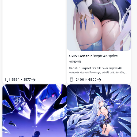
Skirk Genshin ইমপ্যাক্ট 4K অ্যানিমে
ওয়ালপেপার
Genshin Impact থেকে Skirk-এর অত্যাশ্চর্য 4K
ওয়ালপেপার যাতে তার সিলভার চুল, গোলাপী চোখ, গাঢ় শর্টস,
এবং মার্জিত নীল উচ্চারণ রয়েছে।
5594
×
3577
2400
×
4800
খুলুন
খুলুন