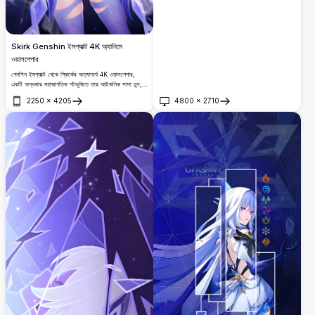
Skirk Genshin ইমপ্যাক্ট 4K অ্যানিমে
ওয়ালপেপার
গেনশিন ইমপ্যাক্ট থেকে স্কির্কের অত্যাশ্চর্য 4K ওয়ালপেপার,
একটি অন্ধকার মহাজাগতিক পটভূমিতে তার আইকনিক সাদা চুল,
বেগুনি গ্লাভস, এবং স্ফটিক বরফের টুকরো সমন্বিত।
2250
×
4205
4800
×
2710
খুলুন
খুলুন