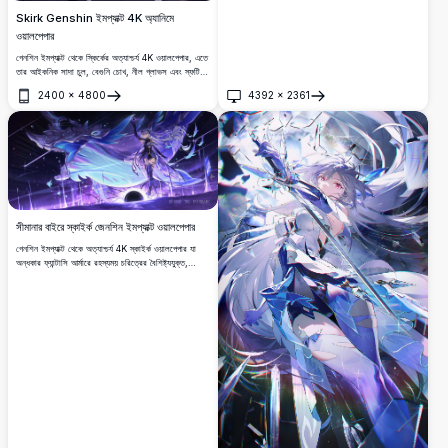
Skirk Genshin ইমপ্যাক্ট 4K অ্যানিমে
ওয়ালপেপার
গেনশিন ইমপ্যাক্ট থেকে স্কির্কের অত্যাশ্চর্য 4K ওয়ালপেপার, এতে
তার আইকনিক সাদা চুল, বেগুনি চোখ, নীল গ্লাভস এবং স্ফটিক
অস্ত্র রয়েছে।
2400
×
4800
4392
×
2361
খুলুন
খুলুন
সীমানার বাইরে স্কাইর্ক জেনশিন ইমপ্যাক্ট ওয়ালপেপার
গেনশিন ইমপ্যাক্ট থেকে অত্যাশ্চর্য 4K স্কাইর্ক ওয়ালপেপার যা
অন্ধকার ফ্যান্টাসি আর্মারে রহস্যময় চরিত্রের বৈশিষ্ট্যযুক্ত,
স্ফটিক গঠন সহ একটি শ্বাসরুদ্ধকর বেগুনি মহাজাগতিক
ল্যান্ডস্কেপের মধ্যে একটি বিশাল সমুদ্রের প্রাণীকে নির্দেশ করে।