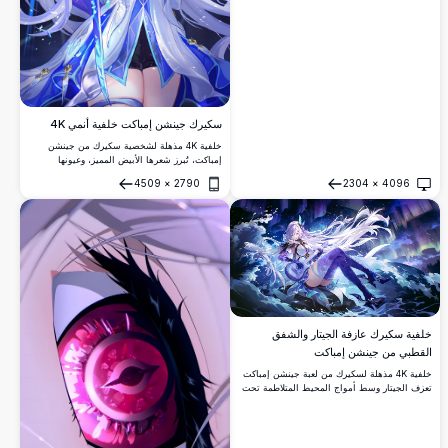
سكيرك جينشن إمباكت خلفية أنمي 4K
خلفية 4K مذهلة لشخصية سكيرك من جينشن
إمباكت، تُبرز شعرها الأبيض المميز، وعيونها
الحمراء، وقبعة الساحرة الزرقاء، والسيف المتوهج.
4509
×
2790
2304
×
4096
فن رقمي عالي الدقة مع إضاءة درامية وتصميم
فتح
فتح
أزياء فانتازيا أنيق.
خلفية سكيرك عازفة الجيتار والشفق
القطبي من جينشن إمباكت
خلفية 4K مذهلة لسكيرك من لعبة جينشن إمباكت
تعزف الجيتار وسط أمواج المحيط المتلاطمة تحت
سماء ليلية خلابة مضاءة بالشفق القطبي. يخلق
شعرها الأبيض المتدفق وحذاؤها الأرجواني الطويل
مشهداً خيالياً ساحراً.