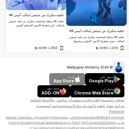
خلفية سكيرك من جينشن إمباكت أنيمي 4K
خلفية 4K مذهلة لشخصية سكيرك من لعبة جينشن
إمباكت، تُبرز شعرها الأبيض المتدفق المميز،
وعيونها الحمراء، وكرة أرجوانية متوهجة. فن أنيمي
خلفية سكيرك من جينشن إمباكت أنيمي 4K
عالي الدقة مع شظايا جليد كريستالية وخلفية سماء
خلفية 4K مذهلة لشخصية سكيرك من لعبة جينشن
ليلية غامضة.
إمباكت، تتميز بشعرها الأبيض الأيقوني وعيونها
الحمراء وزيها الأنيق الأزرق والأبيض. تستدعي كرة
4248
×
2550
4260
×
2210
مظلمة وسط شظايا هندسية عائمة في عالم رقمي
فتح
فتح
سينمائي.
Wallpaper Alchemy
2026
©
متوفر على
قريباً
App Store
Google Play
متوفر في
GET THE
ADD-ON
Chrome Web Store
إضافات المتصفح
إعلانات
الأدوات
معلومات عنا
اتصل بنا
الأسئلة الشائعة
سياسة حقوق الطبع والنشر
شروط الاستخدام
سياسة الخصوصية
Pinterest
English
简体中文
हिन्दी
Español
Français
العربية
Português
বাংলা
Русский
اردو
Bahasa Indonesia
فارسی
Deutsch
日本語
Türkçe
Tiếng Việt
தமிழ்
Italiano
Tagalog
Hausa
Kiswahili
한국어
ไทย
Nederlands
Polski
Română
Български
Ελληνικά
Svenska
Српски
עברית