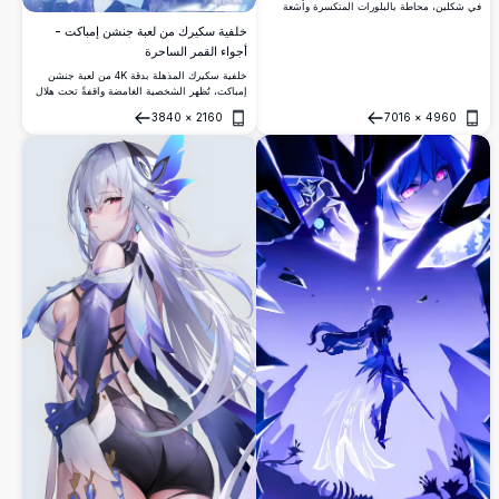
في شكلين، محاطة بالبلورات المتكسرة وأشعة
الضوء الأزرق البنفسجي المشعة بأسلوب فني
خلفية سكيرك من لعبة جنشن إمباكت -
أنمي عالي الدقة يأخذ الأنفاس.
أجواء القمر الساحرة
خلفية سكيرك المذهلة بدقة 4K من لعبة جنشن
إمباكت، تُظهر الشخصية الغامضة واقفةً تحت هلال
القمر، محاطةً بشعر أبيض متطاير وطاقة كونية
3840
×
2160
7016
×
4960
متوهجة وبتلات أثيرية في مشهد سماوي خلاب.
فتح
فتح