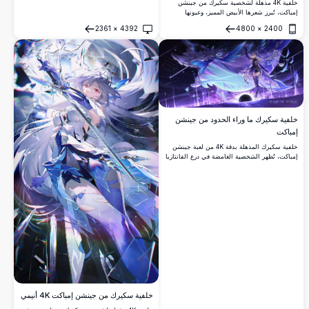
خلفية 4K مذهلة لشخصية سكيرك من جينشن
إمباكت، تُبرز شعرها الأبيض المميز، وعيونها
البنفسجية، وقفازاتها الزرقاء، وسلاحها البلوري.
2361
×
4392
4800
×
2400
تحيط بها طاقة سحرية ديناميكية في أجواء مظلمة
فتح
فتح
وسينمائية.
خلفية سكيرك ما وراء الحدود من جينشن
إمباكت
خلفية سكيرك المذهلة بدقة 4K من لعبة جينشن
إمباكت، تُظهر الشخصية الغامضة في درع الفانتازيا
المظلمة، وهي تتحكم في مخلوق بحري ضخم
وسط منظر كوني أرجواني خلاب مع تشكيلات
بلورية.
خلفية سكيرك من جينشن إمباكت 4K أنيمي