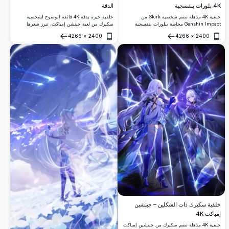
4K بلورات بنفسجية
الدقة
خلفية 4K مذهلة تضم شخصية Skirk من
خلفية خيرة بدقة 4K فائقة الوضوح لشخصية
Genshin Impact محاطة ببلورات بنفسجية
سكيرك من لعبة جينشن إمباكت، تبرز شعرها
متكسرة ونجوم متوهجة. مزيج ساحر من درجات
الأبيض المميز وعيونها الحمراء وزيها الأنيق الأزرق
4266
×
2400
4266
×
2400
البنفسجي العميق والشظايا الهندسية الجليدية
والأبيض على خلفية زرقاء كونية عميقة مع تصاميم
فتح
فتح
بأسلوب فن رقمي عالي الدقة.
هندسية.
خلفية سكيرك ذات الشكلين – جينشين
إمباكت 4K
خلفية 4K مذهلة تضم سكيرك من جينشين إمباكت