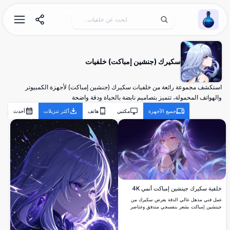
Wallpaper Alchemy
سكيرك (جنشين إمباكت) خلفيات
استكشف مجموعة رائعة من خلفيات سكيرك (جنشين إمباكت) لأجهزة الكمبيوتر
والهواتف المحمولة، تتميز بتصاميم نابضة بالحياة ودقة واضحة
جميع الأجهزة
مكتبي
هاتف
أكثر تنزيلات
أحدث
خلفية سكيرك جينشين إمباكت أنمي 4K
عمل فني مذهل عالي الدقة يعرض سكيرك من
جينشين إمباكت بشعر بنفسجي متدفق وعناصر
كريستالية صوفية على خلفية كونية مرصعة
بالنجوم. خلفية سطح مكتب مثالية تعرض أسلوب
فني أنمي أثيري بلوحة ألوان نابضة بالحياة من