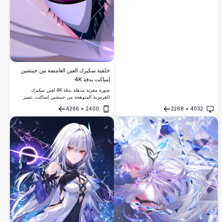
خلفية سكيرك العين الغامضة من جينشين
إمباكت بدقة 4K
صورة مقربة مذهلة بدقة 4K لعين سكيرك
القرمزية المتوهجة من جينشين إمباكت، تتميز
بحدقة حلزونية معقدة مع انعكاسات تشبه
4266
×
2400
2268
×
4032
الكريستال. فن أنيمي بدقة فائقة الوضوح مثالي
فتح
فتح
لخلفيات سطح المكتب والجوال.