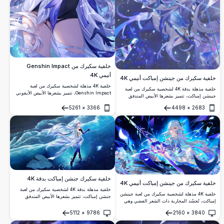
خلفية سكيرك من Genshin Impact
أنيمي 4K
خلفية سكيرك من جينشن إمباكت أنيمي 4K
خلفية 4K مذهلة لشخصية سكيرك من لعبة
خلفية مذهلة بدقة 4K لشخصية سكيرك من لعبة
Genshin Impact، تتميز بشعرها الأبيض الأيقوني
جينشن إمباكت، تتميز بشعرها الأبيض المتدفق
وعيونها الحمراء وزيها المظلم الغامض. تستدعي
الأيقوني وعينيها الحمراوين وقناعها الداكن، محاطة
طاقة الفراغ البنفسجية المتوهجة، محاطة بشظايا
5261
×
3366
4498
×
2683
بكريستالات الجليد المتناثرة وشظايا الطاقة الزرقاء
فتح
فتح
الكريستال المتناثرة على خلفية كونية مظلمة.
المضيئة في تكوين درامي مثير.
خلفية سكيرك جنشن إمباكت بدقة 4K
خلفية سكيرك من جينشن إمباكت أنيمي 4K
خلفية مذهلة بدقة 4K لشخصية سكيرك من لعبة
خلفية 4K مذهلة لشخصية سكيرك من لعبة جينشن
جنشن إمباكت، تتميز بشعرها الأبيض المتدفق
إمباكت، تُجسّد المحاربة ذات الشعر الفضي وهي
الأيقوني وزيها الأزرق. تقف بأناقة فوق سطح
تحمل رمحاً متوهجاً وسط بلورات زرقاء ساحرة
المحيط المتجمد المضيء مع الأمواج وتأثيرات
5112
×
9786
2160
×
3840
وطاقة سحرية وزهور أثيرية في مشهد ليلي خيالي
فتح
فتح
الضوء الأثيرية.
خلاب.