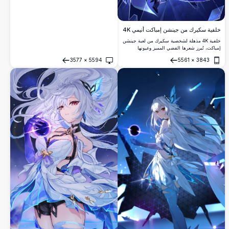
خلفية سكيرك من جينشن إمباكت أنيمي 4K
خلفية 4K مذهلة لشخصية سكيرك من لعبة جينشن
إمباكت، تُبرز شعرها الفضي المميز وعيونها
الحمراء وزيها القتالي الداكن المحاط بحبات الجليد
3577
×
5594
5561
×
3843
المتكسرة وخلفية كونية زرقاء.
فتح
فتح