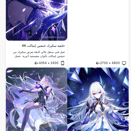
البنفسجي والأزرق.
خلفية سكيرك جنشين إمباكت 4K
عمل فني مذهل عالي الدقة يعرض سكيرك من
جنشين إمباكت بألوان بنفسجية أثيرية. تحمل
الشخصية الغامضة كرة مضيئة أمام خلفية كونية
4054
×
2400
2700
×
4800
مليئة بالنجوم، تعرض فناً جميلاً بأسلوب الأنمي مع
فتح
فتح
شعر متدفق وأجواء سحرية مثالية لأي شاشة.