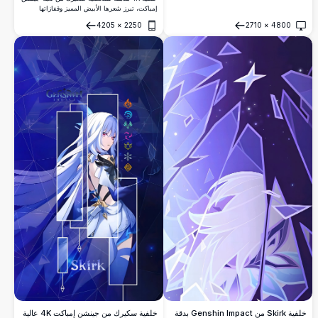
إمباكت، تبرز شعرها الأبيض المميز وقفازاتها
البنفسجية وشظايا الجليد البلورية على خلفية
4205
×
2250
2710
×
4800
كونية مظلمة. فن عالي الدقة مثالي لسطح المكتب
فتح
فتح
والهاتف المحمول.
خلفية Skirk من Genshin Impact بدقة
خلفية سكيرك من جينشن إمباكت 4K عالية