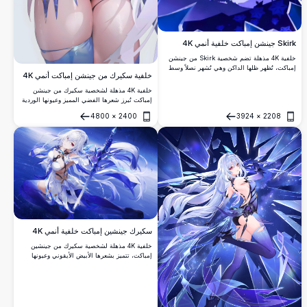
Skirk جينشن إمباكت خلفية أنمي 4K
خلفية 4K مذهلة تضم شخصية Skirk من جينشن
إمباكت، تُظهر ظلها الداكن وهي تُشهر نصلاً وسط
خلفية سكيرك من جينشن إمباكت أنمي 4K
شظايا بلور متناثرة، مع عيون وردية متوهجة
وإضاءة دراماتيكية باللون الأزرق والبنفسجي بدقة
خلفية 4K مذهلة لشخصية سكيرك من جينشن
فائقة الوضوح.
إمباكت تُبرز شعرها الفضي المميز وعيونها الوردية
وشورتها الداكن واللمسات الزرقاء الأنيقة. فن
4800
×
2400
3924
×
2208
المعجبين عالي الدقة يُجسّد تصميم شخصيتها
فتح
فتح
الغامضة والقوية.
سكيرك جينشين إمباكت خلفية أنمي 4K
خلفية 4K مذهلة لشخصية سكيرك من جينشين
إمباكت، تتميز بشعرها الأبيض الأيقوني وعيونها
الحمراء ورمحها الكريستالي. تتصدر خلفية كونية
زرقاء خلابة مع أثواب متطايرة وشظايا جليد
متوهجة.