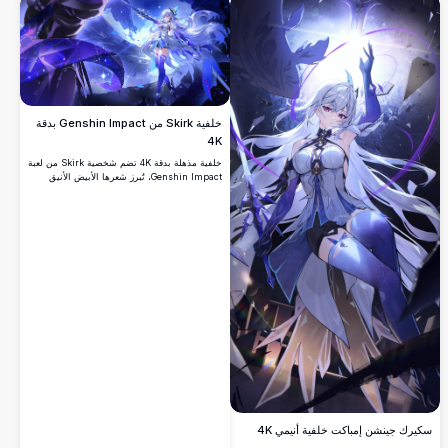
خلفية Skirk من Genshin Impact بدقة
4K
خلفية مذهلة بدقة 4K تضم شخصية Skirk من لعبة
Genshin Impact، تُبرز شعرها الأبيض الأنيق
ودرعها الأزرق وسيفها الغامض أمام خلفية كونية
ساحرة من النجوم بألوان البنفسجي والأزرق.
سكيرك جينشن إمباكت خلفية أنيمي 4K