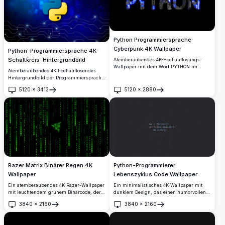
Python Programmiersprache
Cyberpunk 4K Wallpaper
Python-Programmiersprache 4K-
Schaltkreis-Hintergrundbild
Atemberaubendes 4K-Hochauflösungs-
Wallpaper mit dem Wort PYTHON im
Atemberaubendes 4K-hochauflösendes
cyberpunk-mechanischen Stil mit
Hintergrundbild der Programmiersprache
leuchtenden blauen
Python mit dem ikonischen Logo in der
Leiterplatteneelementen und
5120
×
3413
5120
×
2880
Mitte auf einem tiefblauen Schaltplatinen-
Öffnen
Öffnen
futuristischen Tech-Details auf einem
Hintergrund mit leuchtenden Bokeh-
dunklen schwarzen Hintergrund.
Effekten und digitalen Netzwerklinien.
Razer Matrix Binärer Regen 4K
Python-Programmierer
Wallpaper
Lebenszyklus Code Wallpaper
Ein atemberaubendes 4K Razer-Wallpaper
Ein minimalistisches 4K-Wallpaper mit
mit leuchtendem grünem Binärcode, der
dunklem Design, das einen humorvollen
vor einem pechschwarzen Hintergrund
Python-Code-Ausschnitt zeigt, der das
3840
×
2160
3840
×
2160
herabrieselt, mit dem ikonischen Razer-
Leben eines Programmierers darstellt.
Öffnen
Öffnen
Drei-Schlangen-Logo, das in der Mitte in
Perfekt für Entwickler, die jeden wachen
Neongrün erstrahlt.
Moment mit Coding verbringen.