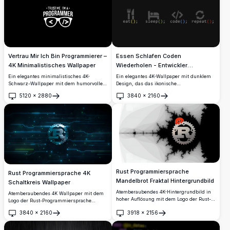
Vertrau Mir Ich Bin Programmierer –
Essen Schlafen Coden
4K Minimalistisches Wallpaper
Wiederholen - Entwickler
Wallpaper 4K
Ein elegantes minimalistisches 4K-
Ein elegantes 4K-Wallpaper mit dunklem
Schwarz-Wallpaper mit dem humorvollen
Design, das das ikonische
Zitat 'Vertrau mir, ich bin Programmierer'
Programmierermantra 'eat(); sleep();
5120
×
2880
3840
×
2160
und einer ikonischen Brille mit HTML-
code(); repeat();' mit bunten Klammern
Öffnen
Öffnen
Code-Tags. Perfekt für Entwickler, Coder
und minimalistischen Icons zeigt –
und Technikbegeisterte, die einen
perfekt für Entwickler und Coding-
sauberen, markanten Desktop-Stil lieben.
Enthusiasten, die Programmierung leben
und atmen.
Rust Programmiersprache
Rust Programmiersprache 4K
Mandelbrot Fraktal Hintergrundbild
Schaltkreis Wallpaper
Atemberaubendes 4K-Hintergrundbild in
Atemberaubendes 4K Wallpaper mit dem
hoher Auflösung mit dem Logo der Rust-
Logo der Rust-Programmiersprache
Programmiersprache und ihrem
zentriert auf einem dunklen Tech-
3840
×
2160
3918
×
2156
ikonischen Krabben-Maskottchen Ferris,
Hintergrund mit leuchtenden Cyan-
Öffnen
Öffnen
elegant platziert über einer
Schaltkreislinien und grünen
faszinierenden Mandelbrot-Fraktalmenge
Partikeleffekten, perfekt für Entwickler und