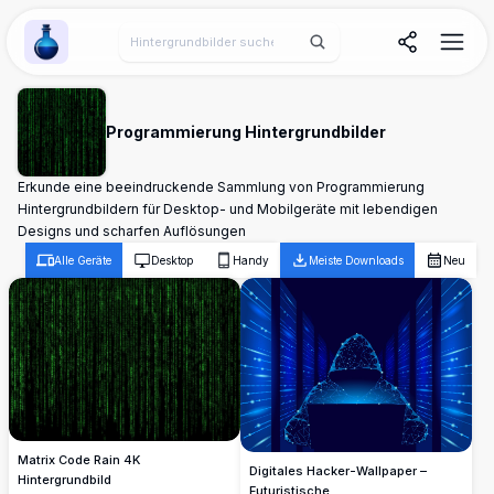
Wallpaper Alchemy
Programmierung Hintergrundbilder
Erkunde eine beeindruckende Sammlung von Programmierung
Hintergrundbildern für Desktop- und Mobilgeräte mit lebendigen
Designs und scharfen Auflösungen
Alle Geräte
Desktop
Handy
Meiste Downloads
Neu
Matrix Code Rain 4K
Digitales Hacker-Wallpaper –
Hintergrundbild
Futuristische