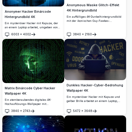
Anonymous Maske Glitch-Effekt
4K Hintergrundbild
Anonymer Hacker Binärcode
Hintergrundbild 4K
Ein auffälliges 4K-Dunkelhintergrundbild
mit der ikonischen Guy-Fawkes-
Ein mysteriöser Hacker mit Kapuze, der
Anonymous-Maske und einem Cyberpunk-
an einem Laptop arbeitet, umgeben von
Glitch-Effekt. Rote und cyanfarbene
fallendem Binärcode in tiefen Blautönen.
chromatische Aberrationsüberlagerungen
6003
×
4002
3840
×
2160
Dieses hochauflösende 4K-Hintergrundbild
Öffnen
Öffnen
erzeugen eine unheimliche, digitale
erfasst die Essenz von Cybersicherheit,
Verzerrungsästhetik vor einem reinen
digitalen Bedrohungen und der dunklen
schwarzen Hintergrund.
Seite des Internets.
Dunkles Hacker-Cyber-Bedrohung
Matrix Binärcode Cyber Hacker
Wallpaper 4K
Wallpaper 4K
Ein mysteriöser Hacker mit Kapuze und
Ein atemberaubendes digitales 4K-
gelber Brille arbeitet an einem Laptop,
Hochauflösungs-Wallpaper mit
umgeben von Cyber-Bedrohungsbegriffen
wirbelndem grünem Binärcode, der eine
wie Malware, Phishing, DDoS, Spyware
3840
×
2743
5472
×
3648
mysteriöse Hacker-Gesichtssilhouette
Öffnen
Öffnen
und Botnet. Perfektes hochauflösendes
bildet. Perfekt für Technikbegeisterte,
Cybersicherheits-Wallpaper mit dunklem
Cybersicherheitsprofis und Matrix-
Design für Technikbegeisterte und
inspirierte Desktop-Hintergründe.
Fachleute.