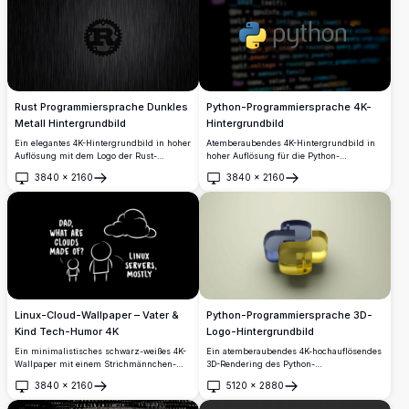
in Schwarz-Weiß-Verlauf.
Technik-Enthusiasten.
Python-Programmiersprache 4K-
Rust Programmiersprache Dunkles
Hintergrundbild
Metall Hintergrundbild
Atemberaubendes 4K-Hintergrundbild in
Ein elegantes 4K-Hintergrundbild in hoher
hoher Auflösung für die Python-
Auflösung mit dem Logo der Rust-
Programmiersprache mit dem ikonischen
Programmiersprache, das auf einer
3840
×
2160
3840
×
2160
blau-gelben Logo vor einem dunklen
gebürsteten dunklen Metalloberfläche
Öffnen
Öffnen
Hintergrund mit verschwommenem
eingeprägt ist. Perfekt für Entwickler und
syntaxhervorgehobenem Code, perfekt für
Programmierer, die
Entwickler und Technikbegeisterte.
Systemprogrammierung mit Stil lieben.
Linux-Cloud-Wallpaper – Vater &
Python-Programmiersprache 3D-
Kind Tech-Humor 4K
Logo-Hintergrundbild
Ein minimalistisches schwarz-weißes 4K-
Ein atemberaubendes 4K-hochauflösendes
Wallpaper mit einem Strichmännchen-
3D-Rendering des Python-
Vater und -Kind, die einen Witz über
Programmiersprachen-Logos, das
3840
×
2160
5120
×
2880
Wolken aus Linux-Servern machen.
ineinandergreifende blaue und gelbe
Öffnen
Öffnen
Perfekt für Technik-Enthusiasten,
glänzende Schlangenformen auf einem