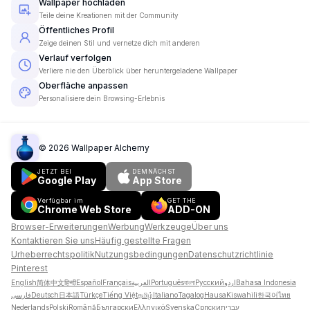
Wallpaper hochladen
Teile deine Kreationen mit der Community
Öffentliches Profil
Zeige deinen Stil und vernetze dich mit anderen
Verlauf verfolgen
Verliere nie den Überblick über heruntergeladene Wallpaper
Oberfläche anpassen
Personalisiere dein Browsing-Erlebnis
©
2026
Wallpaper Alchemy
JETZT BEI
DEMNÄCHST
Google Play
App Store
Verfügbar im
GET THE
Chrome Web Store
ADD-ON
Browser-Erweiterungen
Werbung
Werkzeuge
Über uns
Kontaktieren Sie uns
Häufig gestellte Fragen
Urheberrechtspolitik
Nutzungsbedingungen
Datenschutzrichtlinie
Pinterest
English
简体中文
हिन्दी
Español
Français
العربية
Português
বাংলা
Русский
اردو
Bahasa Indonesia
فارسی
Deutsch
日本語
Türkçe
Tiếng Việt
தமிழ்
Italiano
Tagalog
Hausa
Kiswahili
한국어
ไทย
Nederlands
Polski
Română
Български
Ελληνικά
Svenska
Српски
עברית