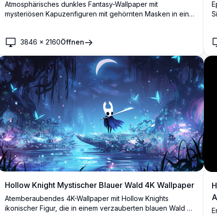
Atmosphärisches dunkles Fantasy-Wallpaper mit
E
mysteriösen Kapuzenfiguren mit gehörnten Masken in einer
S
gespenstischen unterirdischen Höhle. Hochauflösendes
L
Kunstwerk mit dramatischer Beleuchtung und gotischer
P
3846
×
2160
Öffnen
Ästhetik, perfekt um eine immersive, jenseitige Atmosphäre
g
zu schaffen.
f
Hollow Knight Mystischer Blauer Wald 4K Wallpaper
H
A
Atemberaubendes 4K-Wallpaper mit Hollow Knights
ikonischer Figur, die in einem verzauberten blauen Wald mit
E