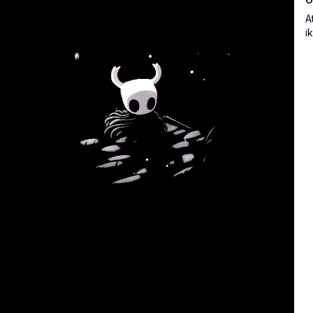
A
i
u
a
g
f
f
g