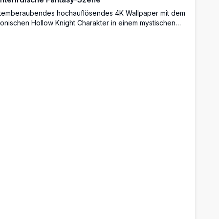
temberaubendes hochauflösendes 4K Wallpaper mit dem
konischen Hollow Knight Charakter in einem mystischen
nterirdischen Reich. Die atmosphärische Szene zeigt
ntike Steinarchitektur, leuchtende grüne Polarlichter,
eheimnisvolle Ruinen und ätherische Lichteffekte. Perfekt
ür Fans von Indie-Gaming und dunkler Fantasy-Ästhetik,
ängt dieser hochwertige Desktop-Hintergrund die
espenstische Schönheit der Tiefen von Hallownest ein.