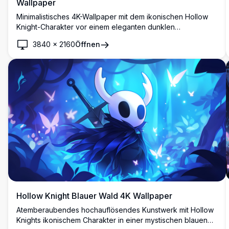
Wallpaper
Minimalistisches 4K-Wallpaper mit dem ikonischen Hollow
Knight-Charakter vor einem eleganten dunklen
Hintergrund. Hochauflösende Artwork perfekt für Fans des
3840
×
2160
Öffnen
beliebten Indie-Spiels, bietet saubere ästhetische
Anziehungskraft für Desktop- und Mobile-Displays.
Hollow Knight Blauer Wald 4K Wallpaper
Atemberaubendes hochauflösendes Kunstwerk mit Hollow
Knights ikonischem Charakter in einer mystischen blauen