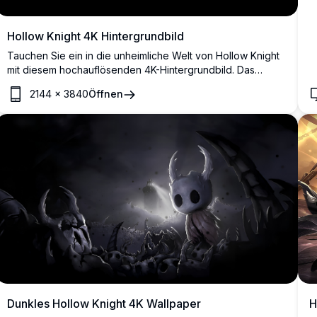
Hollow Knight 4K Hintergrundbild
Tauchen Sie ein in die unheimliche Welt von Hollow Knight
mit diesem hochauflösenden 4K-Hintergrundbild. Das
ikonische Charakter zeigt sich in einer dunklen,
2144
×
3840
Öffnen
atmosphärischen Kulisse und fängt die unheimliche
Schönheit und das Geheimnis des Spiels ein. Perfekt für
Fans, die einen Hauch von Hallownest auf ihre Bildschirme
bringen möchten.
Dunkles Hollow Knight 4K Wallpaper
H