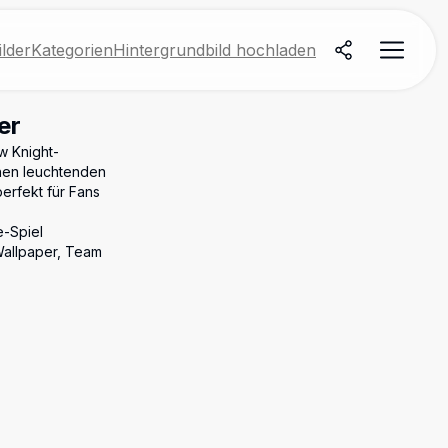
lder
Kategorien
Hintergrundbild hochladen
er
w Knight-
chen leuchtenden
erfekt für Fans
e-Spiel
Wallpaper, Team