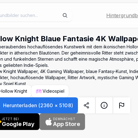
Hintergrundbi
low Knight Blaue Fantasie 4K Wallpap
eraubendes hochauflösendes Kunstwerk mit dem ikonischen Hollo
kter in ätherischen Blautönen. Der geheimnisvolle Ritter steht zwis
n und funkelnden Sternen und schafft eine magische Atmosphäre, p
s geliebten Indie-Spiels.
w Knight Wallpaper, 4K Gaming Wallpaper, blaue Fantasy-Kunst, Indi
kter, hochauflösende Wallpaper, Ritter Artwork, mystische Gaming 
y Spiel Kunst
Hollow Knight
Videospiel
Herunterladen
(
2360
×
5108
)
JETZT BEI
DEMNÄCHST
Google Play
App Store