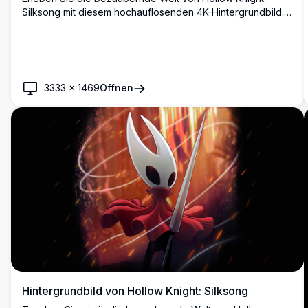
Silksong mit diesem hochauflösenden 4K-Hintergrundbild.
Mit lebendigen roten und blauen Reichen fängt dieses
Kunstwerk die Essenz der Spielatmosphäre ein und zeigt
die ikonischen Charaktere in ihrem Element – perfekt für
Fans und Gamer.
3333
×
1469
Öffnen
Hintergrundbild von Hollow Knight: Silksong