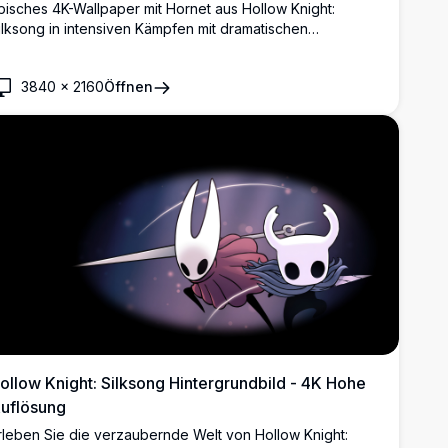
pisches 4K-Wallpaper mit Hornet aus Hollow Knight:
ilksong in intensiven Kämpfen mit dramatischen
ichteffekten. Hochauflösende Grafik, die die wendige
rotagonistin mit Nadel- und Seidenfähigkeiten vor
3840
×
2160
Öffnen
oldenen atmosphärischen Hintergründen zeigt, perfekt
ür Gaming-Desktop-Displays.
ollow Knight: Silksong Hintergrundbild - 4K Hohe
uflösung
rleben Sie die verzaubernde Welt von Hollow Knight: