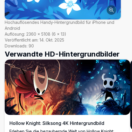
Hochauflösendes Handy-Hintergrundbild für iPhone und
Android
Auflösung:
2360
×
5108
(
6
×
13
)
Veröffentlicht am:
14. Okt. 2025
Downloads:
90
Verwandte HD-Hintergrundbilder
Hollow Knight: Silksong 4K Hintergrundbild
Erleben Sie die bezaubernde Welt von Hollow Knight: