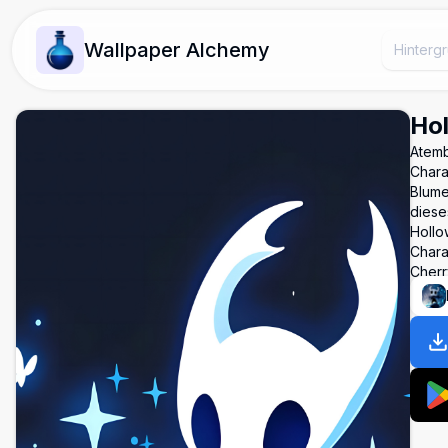
Wallpaper Alchemy
Hol
Atemb
Chara
Blume
diese
Hollo
Chara
Cherr