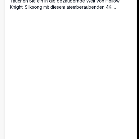
Tauchen Sie ein in die bezaubernde Welt von Hollow
Knight: Silksong mit diesem atemberaubenden 4K-
Hintergrundbild. Dieses hochauflösende Bild, das die
ikonische Figur in einer dynamischen Pose vor einem
lebendigen, feurigen Hintergrund zeigt, fängt das Wesen
des Abenteuers und des Geheimnisses des Spiels ein.