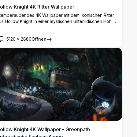
ollow Knight 4K Ritter Wallpaper
temberaubendes 4K Wallpaper mit dem ikonischen Ritter
us Hollow Knight in einer mystischen unterirdischen Höhle
it ätherischer blauer und violetter Beleuchtung.
ochauflösendes Kunstwerk, das den schweigsamen
5120
×
2880
Öffnen
rotagonisten mit Nagelwaffe in atmosphärischer
öhlenumgebung zeigt, perfekt für Desktop-Displays.
ollow Knight 4K Wallpaper - Greenpath
nterirdische Fantasy-Szene