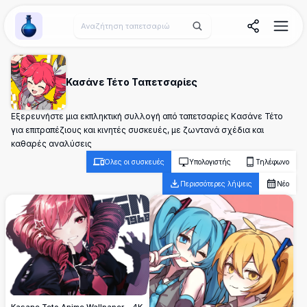
Wallpaper Alchemy
Κασάνε Τέτο Ταπετσαρίες
Εξερευνήστε μια εκπληκτική συλλογή από ταπετσαρίες Κασάνε Τέτο
για επιτραπέζιους και κινητές συσκευές, με ζωντανά σχέδια και
καθαρές αναλύσεις
Όλες οι συσκευές
Υπολογιστής
Τηλέφωνο
Περισσότερες λήψεις
Νέο
Kasane Teto Anime Wallpaper - 4K