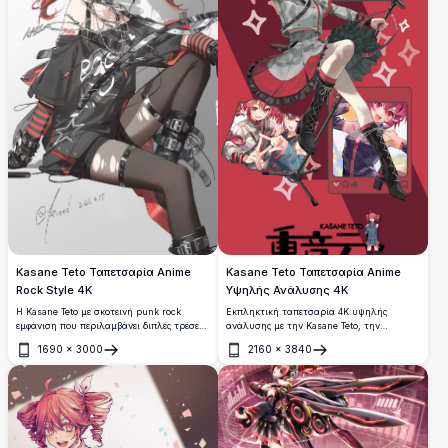
Kasane Teto Ταπετσαρία Anime
Kasane Teto Ταπετσαρία Anime
Rock Style 4K
Υψηλής Ανάλυσης 4K
Η Kasane Teto με σκοτεινή punk rock
Εκπληκτική ταπετσαρία 4K υψηλής
εμφάνιση που περιλαμβάνει διπλές τρέσες
ανάλυσης με την Kasane Teto, την
σε σχήμα τρυπανιού, μαύρο oversized
εμβληματική εικονική τραγουδίστρια
1690
×
3000
2160
×
3840
μπουφάν, δερμάτινες ιμάντες και κάλτσες
UTAU, σε δυναμική πόζα κρατώντας
Άνοιγμα
Άνοιγμα
μέχρι τον μηρό. Τολμηρή αισθητική
μικρόφωνο. Ο χαρακτήρας με κόκκινα
κόκκινου και μαύρου με edgy αξεσουάρ
μαλλιά παρουσιάζεται σε πολλαπλά
και στάση.
καλλιτεχνικά στυλ με ζωντανό κόκκινο
φόντο.