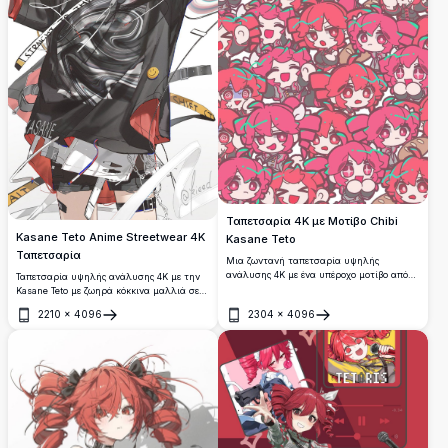
Ταπετσαρία 4K με Μοτίβο Chibi
Kasane Teto Anime Streetwear 4K
Kasane Teto
Ταπετσαρία
Μια ζωντανή ταπετσαρία υψηλής
ανάλυσης 4K με ένα υπέροχο μοτίβο από
Ταπετσαρία υψηλής ανάλυσης 4K με την
chibi εικονογραφήσεις της Kasane Teto. Οι
Kasane Teto με ζωηρά κόκκινα μαλλιά σε
χαρακτήρες σε ροζ και κόκκινες
διπλές μπούκλες, στρογγυλά γυαλιά και
2210
×
4096
2304
×
4096
αποχρώσεις είναι πυκνά τοποθετημένοι με
ένα στιλάτο μαύρο oversized μπλουζάκι
Άνοιγμα
Άνοιγμα
εκφραστικά πρόσωπα και τυρκουάζ
με γραφικό σχέδιο. Δυναμική σύνθεση με
τονισμούς στα μαλλιά, ιδανικό για τους
αιωρούμενα στοιχεία κειμένου και αστική
λάτρεις του anime.
αισθητική.