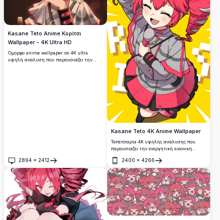
Kasane Teto Anime Κορίτσι
Wallpaper - 4K Ultra HD
Όμορφο anime wallpaper σε 4K ultra
υψηλή ανάλυση που παρουσιάζει την
Kasane Teto με εντυπωσιακά κόκκινα
σγουρά μαλλιά, βαθυκόκκινα μάτια και
κομψό λευκό ντύσιμο. Premium ποιότητα
ψηφιακή τέχνη με ζωντανά χρώματα και
λεπτομερή σχεδίαση χαρακτήρα τέλεια για
τους λάτρεις του anime.
Kasane Teto 4K Anime Wallpaper
Ταπετσαρία 4K υψηλής ανάλυσης που
παρουσιάζει την ενεργητική εικονική
τραγουδίστρια Kasane Teto στο
2894
×
2412
2400
×
4266
χαρακτηριστικό της ντύσιμο. Αυτό το
Άνοιγμα
Άνοιγμα
ζωντανό anime έργο τέχνης παρουσιάζει
δυναμικές πόζες με λεπτομερή σχεδίαση
χαρακτήρα σε ένα φωτεινό κίτρινο φόντο,
τέλειο για τους λάτρεις του anime.