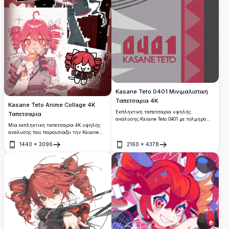
Kasane Teto 0401 Μινιμαλιστική
Ταπετσαρία 4K
Kasane Teto Anime Collage 4K
Εκπληκτική ταπετσαρία υψηλής
Ταπετσαρία
ανάλυσης Kasane Teto 0401 με τολμηρό
Μια εκπληκτική ταπετσαρία 4K υψηλής
γεωμετρικό σχέδιο σε κόκκινο και γκρι.
ανάλυσης που παρουσιάζει την Kasane
Ιδανική για τους θαυμαστές της
Teto σε πολλαπλά αξιαγάπητα στυλ chibi
εμβληματικής εικονικής τραγουδίστριας
1440
×
3096
2160
×
4378
και ολόσωμης τέχνης. Με φόντο πλούσιο
UTAU, με έντονα γωνιακά σχήματα και
Άνοιγμα
Άνοιγμα
βαθυκόκκινο καρό με διακοσμητικά
ρετρό-μοντέρνα αισθητική.
φιόγκους, ιδανική για τους θαυμαστές του
UTAU Vocaloid.