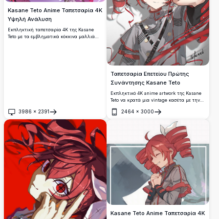
Kasane Teto Anime Ταπετσαρία 4K
Υψηλή Ανάλυση
Εκπληκτική ταπετσαρία 4K της Kasane
Teto με τα εμβληματικά κόκκινα μαλλιά
της σε διπλές μπούκλες και τα ζωντανά
κόκκινα μάτια της. Κρατά ένα μαξιλάρι με
ένα παιχνιδιάρικο χαμόγελο,
περιτριγυρισμένη από κυματιστές
κορδέλες σε ένα ονειρικό μπλε φόντο.
Ταπετσαρία Επετείου Πρώτης
Συνάντησης Kasane Teto
Εκπληκτικό 4K anime artwork της Kasane
Teto να κρατά μια vintage κασέτα με την
ετικέτα 'Επέτειος Πρώτης Συνάντησης.'
3986
×
2391
2464
×
3000
Διαθέτει ζωντανά κόκκινα μαλλιά,
Άνοιγμα
Άνοιγμα
λαμπερά μάτια και κυματιστές κορδέλες σε
στυλ ψηφιακής απεικόνισης υψηλής
ανάλυσης.
Kasane Teto Anime Ταπετσαρία 4K