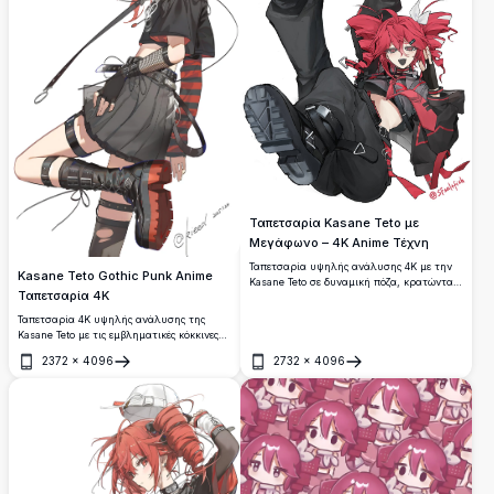
Ταπετσαρία Kasane Teto με
Μεγάφωνο – 4K Anime Τέχνη
Ταπετσαρία υψηλής ανάλυσης 4K με την
Kasane Teto Gothic Punk Anime
Kasane Teto σε δυναμική πόζα, κρατώντας
Ταπετσαρία 4K
ένα κόκκινο μεγάφωνο. Με τα
χαρακτηριστικά κόκκινα μαλλιά της σε
Ταπετσαρία 4K υψηλής ανάλυσης της
διπλές μπούκλες, μαύρη τακτική στολή
Kasane Teto με τις εμβληματικές κόκκινες
και έντονες κόκκινες λεπτομέρειες από τον
διπλές κοτσίδες της, punk μαύρο ντύσιμο
καλλιτέχνη @sfsaltfish.
2372
×
4096
2732
×
4096
με καρφωτή ζώνη, ριγέ μανίκια και
Άνοιγμα
Άνοιγμα
μποτάκια πλατφόρμας σε λευκό φόντο.