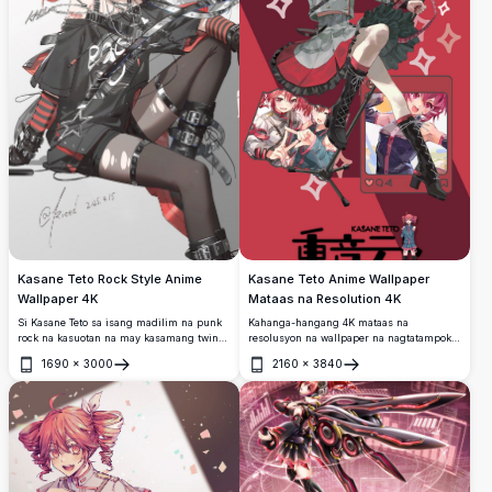
Kasane Teto Rock Style Anime
Kasane Teto Anime Wallpaper
Wallpaper 4K
Mataas na Resolution 4K
Si Kasane Teto sa isang madilim na punk
Kahanga-hangang 4K mataas na
rock na kasuotan na may kasamang twin
resolusyon na wallpaper na nagtatampok
drill pigtails, itim na oversized na jacket,
kay Kasane Teto, ang iconic na UTAU
1690
×
3000
2160
×
3840
mga leather strap, at thigh-high na
virtual singer, sa isang dinamikong pose
Buksan
Buksan
medyas. Matapang na pulang at itim na
na may hawak na mikropono. Ang karakter
estetika na may mga edgy na accessories
na may pulang buhok ay ipinapakita sa
at attitude.
maraming artistikong istilo na may
maliwanag na pulang background.