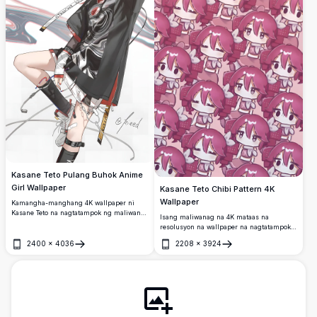
Kasane Teto Pulang Buhok Anime
Girl Wallpaper
Kasane Teto Chibi Pattern 4K
Wallpaper
Kamangha-manghang 4K wallpaper ni
Kasane Teto na nagtatampok ng maliwanag
Isang maliwanag na 4K mataas na
na pulang twin-drill na buhok, urban
resolusyon na wallpaper na nagtatampok
streetwear outfit na may itim na oversized
ng magkakatuloy na paulit-ulit na pattern
tee, puting cap, at katana. Mataas na
2400
×
4036
2208
×
3924
ni Kasane Teto sa kaibig-ibig na chibi na
Buksan
Buksan
resolusyon na anime art na may
estilo. Ipinapakita ng disenyo ang sikat na
dinamikong umiikot na detalye ng
Vocaloid na karakter na may kulay rosas
background.
na buhok sa iba't ibang�귀여운 pose
laban sa malambot na rosas na
background.