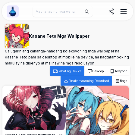
Wallpaper Alchemy
Kasane Teto Mga Wallpaper
Galugarin ang kahanga-hangang koleksyon ng mga wallpaper na
Kasane Teto para sa desktop at mobile na device, na nagtatampok ng
makulay na disenyo at malinaw na mga resolusyon
Lahat ng Device
Desktop
Telepono
Pinakamaraming Download
Bago
Kasane Teto Anime Wallpaper - 4K