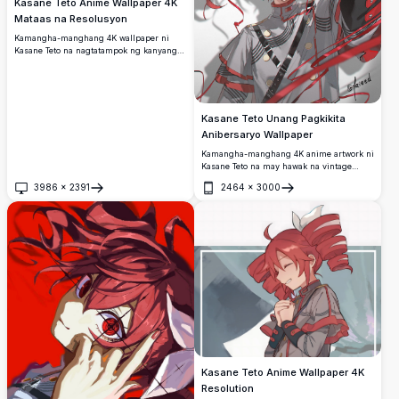
Kasane Teto Anime Wallpaper 4K
Mataas na Resolusyon
Kamangha-manghang 4K wallpaper ni
Kasane Teto na nagtatampok ng kanyang
iconic na pulang twin-drill na buhok at
maliwanag na pulang mata. Hawak niya
ang isang unan na may mapaglarong
ngiti, napapalibutan ng mga lumulutang
na ribbon laban sa isang mapangarabing
Kasane Teto Unang Pagkikita
asul na background.
Anibersaryo Wallpaper
Kamangha-manghang 4K anime artwork ni
Kasane Teto na may hawak na vintage
cassette tape na may label na 'Unang
3986
×
2391
2464
×
3000
Pagkikita Anibersaryo.' Nagtatampok ng
Buksan
Buksan
maliwanag na pulang buhok, makislap na
mga mata, at magagandang laso sa isang
mataas na resolusyong digital na estilo ng
ilustrasyon.
Kasane Teto Anime Wallpaper 4K
Resolution