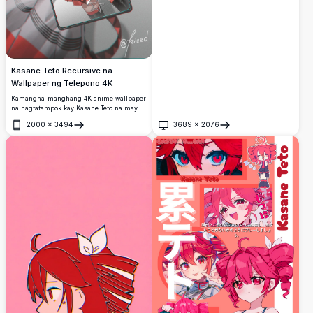
sining.
Kasane Teto Recursive na
Wallpaper ng Telepono 4K
Kamangha-manghang 4K anime wallpaper
na nagtatampok kay Kasane Teto na may
hawak na telepono na nagpapakita sa
2000
×
3494
3689
×
2076
kanya sa isang walang katapusang
Buksan
Buksan
recursive na loop. Mataas na resolusyong
artwork na may maliwanag na pulang
buhok, madilim na damit, at multi-layer
na digital na ilustrasyon ng artist na si
kieed.