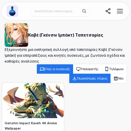
Wallpaper Alchemy
Καβέ (Γκένσιν Ιμπάκτ) Ταπετσαρίες
Εξερευνήστε μια εκπληκτική συλλογή από ταπετσαρίες Καβέ (Γκένσιν
Ιμπάκτ) για επιτραπέζιους και κινητές συσκευές, με ζωντανά σχέδια και
καθαρές αναλύσεις
Όλες οι συσκευές
Υπολογιστής
Τηλέφωνο
Περισσότερες λήψεις
Νέο
Genshin Impact Kaveh 4K Anime
Wallpaper