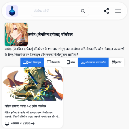
Wallpaper Alchemy
कावेह (जेनशिन इम्पैक्ट) वॉलपेपर
कावेह (जेनशिन इम्पैक्ट) वॉलपेपर के शानदार संग्रह का अन्वेषण करें, डेस्कटॉप और मोबाइल उपकरणों
के लिए, जिसमें जीवंत डिज़ाइन और स्पष्ट रिज़ॉल्यूशन शामिल हैं
सभी डिवाइस
डेस्कटॉप
फोन
अधिकतम डाउनलोड
नवीन
जेंशिन इम्पैक्ट कावेह 4K एनीमे वॉलपेपर
जेंशिन इम्पैक्ट के कावेह की शानदार उच्च-रिज़ॉल्यूशन
आर्टवर्क, जिसमें गतिशील मुद्रा, लहराते सुनहरे बाल और सुंदर
वस्त्र हैं। यह जीवंत चित्रण सुंदर प्रकाश प्रभाव, फूलों के
4000
×
2286
तत्व और प्रीमियम एनीमे कला शैली प्रदर्शित करता है।
खोलें