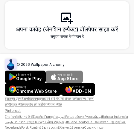
अपना कावेह (जेनशिन इम्पैक्ट) वॉलपेपर साझा करें
समुदाय संग्रह में योगदान दें
©
2026
Wallpaper Alchemy
इसे प्राप्त करें
जल्द आ रहा है
Google Play
App Store
उपलब्ध है
GET THE
Chrome Web Store
ADD-ON
ब्राउज़र एक्सटेंशन
विज्ञापन
टूल्स
हमारे बारे में
हमसे संपर्क करें
सामान्य प्रश्न
कॉपीराइट नीति
उपयोग की शर्तें
गोपनीयता नीति
Pinterest
English
简体中文
हिन्दी
Español
Français
العربية
Português
বাংলা
Русский
اردو
Bahasa Indonesia
فارسی
Deutsch
日本語
Türkçe
Tiếng Việt
தமிழ்
Italiano
Tagalog
Hausa
Kiswahili
한국어
ไทย
Nederlands
Polski
Română
Български
Ελληνικά
Svenska
Српски
עברית