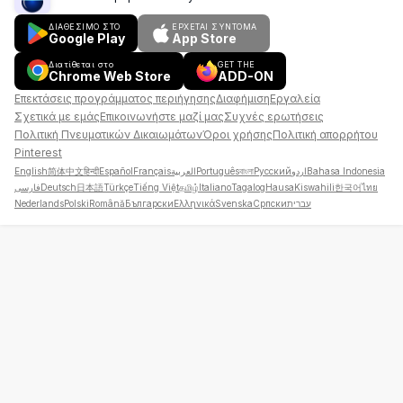
ΔΙΑΘΕΣΙΜΟ ΣΤΟ
ΈΡΧΕΤΑΙ ΣΎΝΤΟΜΑ
Google Play
App Store
Διατίθεται στο
GET THE
Chrome Web Store
ADD-ON
Επεκτάσεις προγράμματος περιήγησης
Διαφήμιση
Εργαλεία
Σχετικά με εμάς
Επικοινωνήστε μαζί μας
Συχνές ερωτήσεις
Πολιτική Πνευματικών Δικαιωμάτων
Όροι χρήσης
Πολιτική απορρήτου
Pinterest
English
简体中文
हिन्दी
Español
Français
العربية
Português
বাংলা
Русский
اردو
Bahasa Indonesia
فارسی
Deutsch
日本語
Türkçe
Tiếng Việt
தமிழ்
Italiano
Tagalog
Hausa
Kiswahili
한국어
ไทย
Nederlands
Polski
Română
Български
Ελληνικά
Svenska
Српски
עברית