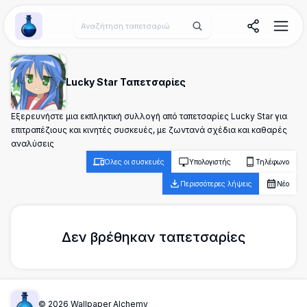
Wallpaper Alchemy
Lucky Star Ταπετσαρίες
Εξερευνήστε μια εκπληκτική συλλογή από ταπετσαρίες Lucky Star για
επιτραπέζιους και κινητές συσκευές, με ζωντανά σχέδια και καθαρές
αναλύσεις
Όλες οι συσκευές
Υπολογιστής
Τηλέφωνο
Περισσότερες λήψεις
Νέο
Δεν βρέθηκαν ταπετσαρίες
©
2026
Wallpaper Alchemy