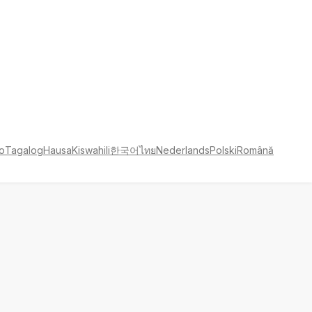
no
Tagalog
Hausa
Kiswahili
한국어
ไทย
Nederlands
Polski
Română