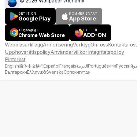
©
2026
Wallpaper Alchemy
GET IT ON
KOMMER SNART
Google Play
App Store
Tillgänglig i
GET THE
ADD-ON
Chrome Web Store
Webbläsartillägg
Annonsering
Verktyg
Om oss
Kontakta os
Upphovsrättspolicy
Användarvillkor
Integritetspolicy
Pinterest
English
简体中文
हिन्दी
Español
Français
العربية
Português
বাংলা
Русский
دو
Български
Ελληνικά
Svenska
Српски
עברית