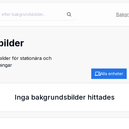
Bakgr
ilder
ilder för stationära och
ningar
Alla enheter
Inga bakgrundsbilder hittades