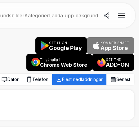
undsbilder
Kategorier
Ladda upp bakgrund
GET IT ON
KOMMER SNART
Google Play
App Store
Tillgänglig i
GET THE
ADD-ON
Chrome Web Store
Dator
Telefon
Flest nedladdningar
Senast