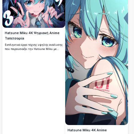
Hatsune Miku 4K Ψηφιακή Anime
Ταπετσαρία
Εκπληκτικό έργο τέχνης υψηλής ανάλυσης
που παρουσιάζει την Hatsune Miku με
κυματιστά μπλε-πράσινα μαλλιά και
εκφραστικά τυρκουάζ μάτια. Δυναμική
σύνθεση με κοσμικά στοιχεία, ζωντανά
φωτιστικά εφέ και λεπτομερή anime στυλ
που είναι τέλειο για οποιοδήποτε φόντο
οθόνης.
Hatsune Miku 4K Anime