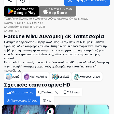
Λήψη
(
5278
×
4398
)
ΔΙΑΘΕΣΙΜΟ ΣΤΟ
ΈΡΧΕΤΑΙ ΣΎΝΤΟΜΑ
Google Play
App Store
Υψηλής ανάλυσης ταπετσαρία για οθόνες υπολογιστών και κινητών
Ανάλυση:
5278
×
4398
(
6
×
5
)
Δημοσιεύθηκε στις:
18 Οκτ 2025
Λήψεις:
172
Hatsune Miku Δυναμική 4K Ταπετσαρία
Εκπληκτικό έργο τέχνης υψηλής ανάλυσης με την Hatsune Miku με κυματιστά
τιρκουάζ μαλλιά και ζωηρά χρώματα. Αυτή η δυναμική ταπετσαρία παρουσιάζει την
εμβληματική εικονική τραγουδίστρια σε μια ενεργητική στάση με στροβιλιζόμενες
κορδέλες και χρωματιστά εφέ streaming, τέλεια για τους φαν της κουλτούρας
vocaloid.
Hatsune Miku, vocaloid, ταπετσαρία anime, ανάλυση 4K, τιρκουάζ μαλλιά, δυναμική
τέχνη, υψηλή ποιότητα, χρωματιστός σχεδιασμός, εφέ streaming, εικονική
τραγουδίστρια
Ανιμέ
Κορίτσι Anime
Βοκαλοϊδ
Χατσούνε Μίκου
Σχετικές ταπετσαρίες HD
Όλες οι συσκευές
Υπολογιστής
Τηλέφωνο
Περισσότερες λήψεις
Νέο