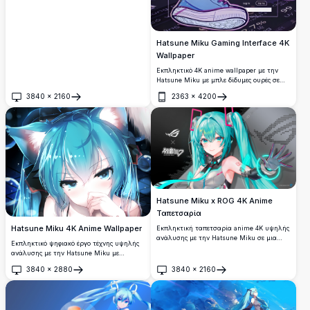
Hatsune Miku Gaming Interface 4K
Wallpaper
Εκπληκτικό 4K anime wallpaper με την
Hatsune Miku με μπλε δίδυμες ουρές σε
casual gaming ντύσιμο, καθισμένη με μια
3840
×
2160
2363
×
4200
κιθάρα ενάντια σε ένα φουτουριστικό
Άνοιγμα
Άνοιγμα
ψηφιακό περιβάλlon διεπαφής. Τέλειο
υψηλής ανάλυσης desktop wallpaper με
ζωντανή μωβ και μπλε cyberpunk
αισθητική για τους λάτρεις του anime.
Hatsune Miku x ROG 4K Anime
Ταπετσαρία
Hatsune Miku 4K Anime Wallpaper
Εκπληκτική ταπετσαρία anime 4K υψηλής
ανάλυσης με την Hatsune Miku σε μια
Εκπληκτικό ψηφιακό έργο τέχνης υψηλής
αποκλειστική συνεργασία ASUS ROG. Η
ανάλυσης με την Hatsune Miku με
Miku είναι ντυμένη με ένα φουτουριστικό
ζωντανά τιρκουάζ μαλλιά και
τεχνολογικό ντύσιμο με λαμπερές κυανές
3840
×
2880
3840
×
2160
συναρπαστικά γαλάζια μάτια. Αυτό το
Άνοιγμα
Άνοιγμα
λεπτομέρειες, παρουσιάζοντας έναν τέλειο
premium anime wallpaper παρουσιάζει
συνδυασμό μουσικής και gaming
όμορφα εφέ φωτισμού, λεπτομερή
κουλτούρας.
σχεδιασμό χαρακτήρα και κρυστάλλινη 4K