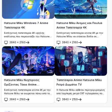
ποιότητα ιδανική για οποιαδήποτε οθόνη.
Hatsune Miku Windows 7 Anime
Hatsune Miku Άνεμος και Πουλιά
Ταπετσαρία 4K
Anime Ταπετσαρία 4K
Εκπληκτική ταπετσαρία 4K υψηλής
Εκπληκτική ταπετσαρία anime 4K με την
ανάλυσης που παρουσιάζει την Hatsune
Hatsune Miku να στέκεται δίπλα σε
Miku με φουτουριστική εμφάνιση δίπλα
κιγκλίδωμα παραλίας, με τις εμβληματικές
3840
×
2160
3840
×
2160
στο εμβληματικό λογότυπο των Windows
κυανές της κοτσίδες να κυματίζουν στον
Άνοιγμα
Άνοιγμα
7. Ιδανική για λάτρεις του anime και του
άνεμο, περιτριγυρισμένη από λευκά
τεχνολογίας που αναζητούν ένα ζωντανό
πουλιά που πετούν σε ένα δραματικό
και εντυπωσιακό φόντο επιφάνειας
γαλάζιο ουρανό.
εργασίας.
Hatsune Miku Νυχτερινός
Ταπετσαρία Anime Hatsune Miku
Ορίζοντας Τόκιο Anime
Ρετρό Δωμάτιο TV
Ταπετσαρία
Εκπληκτική ταπετσαρία anime 4K με την
Η Hatsune Miku κάθεται περιτριγυρισμένη
Hatsune Miku να αιωρείται πάνω από τον
από λαμπερές ρετρό CRT τηλεοράσεις που
ζωντανό νυχτερινό ορίζοντα του Τόκιο, με
προβάλλουν την εικονική της εικόνα. Ένα
3840
×
2160
3840
×
2159
λαμπερά νέον φώτα της πόλης και τον
εκπληκτικό έργο τέχνης anime
Άνοιγμα
Άνοιγμα
εμβληματικό Πύργο του Τόκιο φωτισμένο
εμπνευσμένο από το cyberpunk με teal
στο βάθος.
διπλές ουρές, σκοτεινή ατμόσφαιρα και
ζωντανό νέον μπλε φωτισμό σε ανάλυση