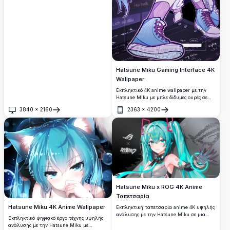
Hatsune Miku Gaming Interface 4K
Wallpaper
Εκπληκτικό 4K anime wallpaper με την
Hatsune Miku με μπλε δίδυμες ουρές σε
casual gaming ντύσιμο, καθισμένη με μια
3840
×
2160
2363
×
4200
κιθάρα ενάντια σε ένα φουτουριστικό
Άνοιγμα
Άνοιγμα
ψηφιακό περιβάλlon διεπαφής. Τέλειο
υψηλής ανάλυσης desktop wallpaper με
ζωντανή μωβ και μπλε cyberpunk
αισθητική για τους λάτρεις του anime.
Hatsune Miku x ROG 4K Anime
Ταπετσαρία
Hatsune Miku 4K Anime Wallpaper
Εκπληκτική ταπετσαρία anime 4K υψηλής
ανάλυσης με την Hatsune Miku σε μια
Εκπληκτικό ψηφιακό έργο τέχνης υψηλής
αποκλειστική συνεργασία ASUS ROG. Η
ανάλυσης με την Hatsune Miku με
Miku είναι ντυμένη με ένα φουτουριστικό