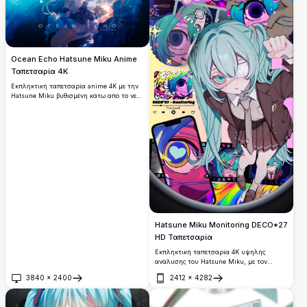
Ocean Echo Hatsune Miku Anime
Ταπετσαρία 4K
Εκπληκτική ταπετσαρία anime 4K με την
Hatsune Miku βυθισμένη κάτω από το νερό
σε μια ονειρική σκηνή ωκεανού.
Εικονογραφημένη από τον Miv4t, αυτό το
έργο τέχνης υψηλής ανάλυσης
παρουσιάζει κυματιστά μπλε μαλλιά και
αιθέριο φωτισμό σε εκπληκτική
λεπτομέρεια.
Hatsune Miku Monitoring DECO*27
HD Ταπετσαρία
Εκπληκτική ταπετσαρία 4K υψηλής
ανάλυσης του Hatsune Miku, με τον
εμβληματικό Vocaloid σε σκούρα σχολική
3840
×
2400
2412
×
4282
στολή, περιτριγυρισμένο από ψυχεδελικά
Άνοιγμα
Άνοιγμα
οπτικά στοιχεία από το μουσικό βίντεο
Monitoring του DECO*27 με ζωντανή νέον