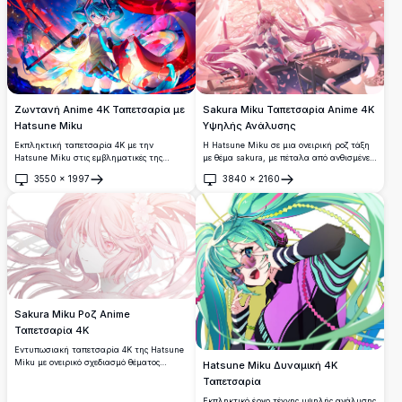
@kieed με ζωηρά χρώματα και λεπτομερή
εικονογράφηση.
Ζωντανή Anime 4K Ταπετσαρία με
Sakura Miku Ταπετσαρία Anime 4K
Hatsune Miku
Υψηλής Ανάλυσης
Εκπληκτική ταπετσαρία 4K με την
Η Hatsune Miku σε μια ονειρική ροζ τάξη
Hatsune Miku στις εμβληματικές της
με θέμα sakura, με πέταλα από ανθισμένες
μπιρμπιλάτες κοτσίδες, κρατώντας ένα
κερασιές να στροβιλίζονται γύρω από τις
3550
×
1997
3840
×
2160
μικρόφωνο περιτριγυρισμένη από
μακριές της διπλές πλεξούδες. Μια
Άνοιγμα
Άνοιγμα
στροβιλιζόμενες πολύχρωμες κορδέλες και
εκπληκτική ταπετσαρία anime 4K με
λαμπερά εφέ φωτός, ιδανική για φόντο
απαλό φωτισμό και ζωντανές ροζ
επιτραπέζιου και κινητού.
αποχρώσεις.
Sakura Miku Ροζ Anime
Ταπετσαρία 4K
Εντυπωσιακή ταπετσαρία 4K της Hatsune
Miku με ονειρικό σχεδιασμό θέματος
Hatsune Miku Δυναμική 4K
sakura. Διαθέτει ρέουσα ροζ κόμη, λεπτά
Ταπετσαρία
αξεσουάρ ανθών κερασιάς και απαλά ροζ
μάτια σε λευκό φόντο. Ιδανική για λάτρεις
Εκπληκτικό έργο τέχνης υψηλής ανάλυσης