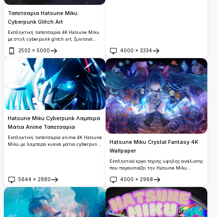
Ταπετσαρία Hatsune Miku
Cyberpunk Glitch Art
Εκπληκτική ταπετσαρία 4K Hatsune Miku
με στυλ cyberpunk glitch art, ζωντανά
ολογραφικά χρώματα, δυναμικά εφέ
2502
×
5000
4000
×
3334
χρωματικής εκτροπής και σκοτεινό
Άνοιγμα
Άνοιγμα
ατμοσφαιρικό φόντο. Ιδανική για λάτρεις
του anime και του Vocaloid.
Hatsune Miku Cyberpunk Λαμπερά
Μάτια Anime Ταπετσαρία
Εκπληκτική ταπετσαρία anime 4K Hatsune
Hatsune Miku Crystal Fantasy 4K
Miku με λαμπερά κυανά μάτια cyberpunk
Wallpaper
και φουτουριστικές μηχανικές
λεπτομέρειες. Σκοτεινή ψηφιακή τέχνη
Εκπληκτικό έργο τέχνης υψηλής ανάλυσης
υψηλής ανάλυσης με νέον μπλε φωτισμό
που παρουσιάζει την Hatsune Miku
και δραματική, έντονη αισθητική.
περιτριγυρισμένη από αιωρούμενους
5644
×
2880
4000
×
2968
κρυστάλλους, γεωμετρικά σχήματα και
Άνοιγμα
Άνοιγμα
μαγικά στοιχεία. Τα ρέοντα τυρκουάζ
μαλλιά της χορεύουν μέσα από ένα
μυστικό μωβ-μπλε ονειρικό τοπίο γεμάτο
με λαμπερές σφαίρες και αιθέρια ομορφιά
σε premium 4K ποιότητα.