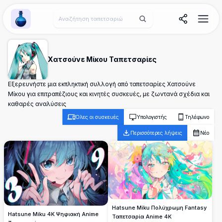
Wallpaper Alchemy
Χατσούνε Μίκου Ταπετσαρίες
Εξερευνήστε μια εκπληκτική συλλογή από ταπετσαρίες Χατσούνε
Μίκου για επιτραπέζιους και κινητές συσκευές, με ζωντανά σχέδια και
καθαρές αναλύσεις
Όλες οι συσκευές
Υπολογιστής
Τηλέφωνο
Περισσότερες λήψεις
Νέο
Hatsune Miku Πολύχρωμη Fantasy
Hatsune Miku 4K Ψηφιακή Anime
Ταπετσαρία Anime 4K