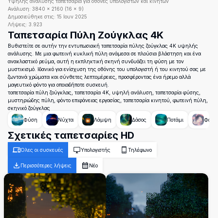
Υψηλής ανάλυσης ταπετσαρία για οθόνες υπολογιστών και κινητών
Ανάλυση:
3840
×
2160
(
16
×
9
)
Δημοσιεύθηκε στις:
15 Ιουν 2025
Λήψεις:
3.923
Ταπετσαρία Πύλη Ζούγκλας 4K
Βυθιστείτε σε αυτήν την εντυπωσιακή ταπετσαρία πύλης ζούγκλας 4K υψηλής
ανάλυσης. Με μια φωτεινή κυκλική πύλη ανάμεσα σε πλούσια βλάστηση και ένα
ανακλαστικό ρεύμα, αυτή η εκπληκτική σκηνή συνδυάζει τη φύση με τον
μυστικισμό. Ιδανικό για ενίσχυση της οθόνης του υπολογιστή ή του κινητού σας με
ζωντανά χρώματα και σύνθετες λεπτομέρειες, προσφέροντας ένα ήρεμο αλλά
μαγευτικό φόντο για οποιαδήποτε συσκευή.
ταπετσαρία πύλη ζούγκλας, ταπετσαρία 4K, υψηλή ανάλυση, ταπετσαρία φύσης,
μυστηριώδης πύλη, φόντο επιφάνειας εργασίας, ταπετσαρία κινητού, φωτεινή πύλη,
σκηνικό ζούγκλας
Φύση
Νύχτα
Λάμψη
Δάσος
Ποτάμι
Φαντ
Σχετικές ταπετσαρίες HD
Όλες οι συσκευές
Υπολογιστής
Τηλέφωνο
Περισσότερες λήψεις
Νέο