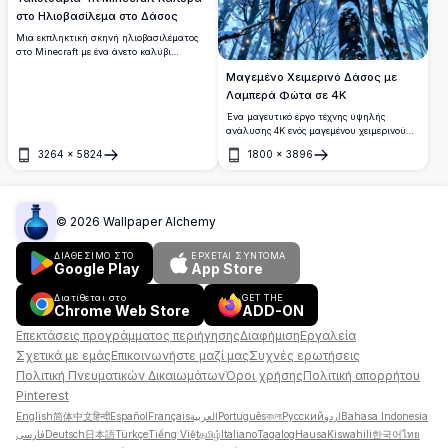
στο Ηλιοβασίλεμα στο Δάσος
Μια εκπληκτική σκηνή ηλιοβασιλέματος
στο Minecraft με ένα άνετο καλύβι
ανάμεσα σε ψηλά δέντρα, με ζεστό χρυσό
Μαγεμένο Χειμερινό Δάσος με
φως να αντανακλάται σε μια γαλήνια
υδάτινη επιφάνεια. Τέλεια ταπετσαρία
Λαμπερά Φώτα σε 4K
υψηλής ανάλυσης για τους λάτρεις του
Ένα μαγευτικό έργο τέχνης υψηλής
Minecraft.
ανάλυσης 4K ενός μαγεμένου χειμερινού
δάσους, όπου ψηλά δέντρα καλυμμένα με
3264
×
5824
1800
×
3896
χιόνι υψώνονται προς έναν έναστρο
Άνοιγμα
Άνοιγμα
νυχτερινό ουρανό. Λαμπερά φώτα, που
μοιάζουν με μαγικές πυγολαμπίδες,
φωτίζουν τη σκηνή, δημιουργώντας μια
ονειρική, αιθέρια ατμόσφαιρα. Ιδανικό για
©
2026
Wallpaper Alchemy
λάτρεις της φανταστικής τέχνης, αυτή η
υψηλής ποιότητας εικονογράφηση
ΔΙΑΘΕΣΙΜΟ ΣΤΟ
ΈΡΧΕΤΑΙ ΣΎΝΤΟΜΑ
αποτυπώνει την ήρεμη ομορφιά ενός
Google Play
App Store
μυστικιστικού δάσους, ιδανική για
ταπετσαρίες, εκτυπώσεις ή ψηφιακές
Διατίθεται στο
GET THE
συλλογές.
Chrome Web Store
ADD-ON
Επεκτάσεις προγράμματος περιήγησης
Διαφήμιση
Εργαλεία
Σχετικά με εμάς
Επικοινωνήστε μαζί μας
Συχνές ερωτήσεις
Πολιτική Πνευματικών Δικαιωμάτων
Όροι χρήσης
Πολιτική απορρήτου
Pinterest
English
简体中文
हिन्दी
Español
Français
العربية
Português
বাংলা
Русский
اردو
Bahasa Indonesia
فارسی
Deutsch
日本語
Türkçe
Tiếng Việt
தமிழ்
Italiano
Tagalog
Hausa
Kiswahili
한국어
ไทย