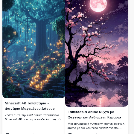
επιφάνεια εργασίας ή την κινητή σας
προσθέσετε μια πινελιά μυστηρίου στην
συσκευή, αυτό το εκπληκτικό έργο τέχνης
οθόνη σας. Αυτή η εικόνα υψηλής
αποτυπώνει την ουσία της φαντασίας και
ανάλυσης 4K εξασφαλίζει εκπληκτική
της γαλήνης.
ευκρίνεια και λεπτομέρεια, καθιστώντας
την ιδανική επιλογή για επιτραπέζιους
υπολογιστές, φορητούς υπολογιστές ή
κινητές συσκευές που αναζητούν μια
συναρπαστική αισθητική εμπνευσμένη
από τη φύση.
Minecraft 4K Ταπετσαρία -
Φανάρια Μαγεμένου Δάσους
Ταπετσαρία Anime Νύχτα με
Ζήστε αυτή την εκπληκτική ταπετσαρία
Φεγγάρι και Ανθισμένη Κερασιά
Minecraft 4K που παρουσιάζει ένα μαγικό
δάσος φωτισμένο από αιωρούμενα
Μια εκπληκτική νυχτερινή σκηνή σε στυλ
φανάρια. Η σκηνή υψηλής ανάλυσης
anime με ένα λαμπερό πανσέληνο που
παρουσιάζει ένα μεγαλοπρεπές λαμπερό
φωτίζει λεπτά κλαδιά κερασιάς πάνω από