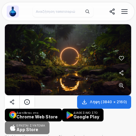
Wallpaper Alchemy
Λήψη
(
3840
×
2160
)
Διατίθεται στο
ΔΙΑΘΕΣΙΜΟ ΣΤΟ
Chrome Web Store
Google Play
ΈΡΧΕΤΑΙ ΣΎΝΤΟΜΑ
App Store