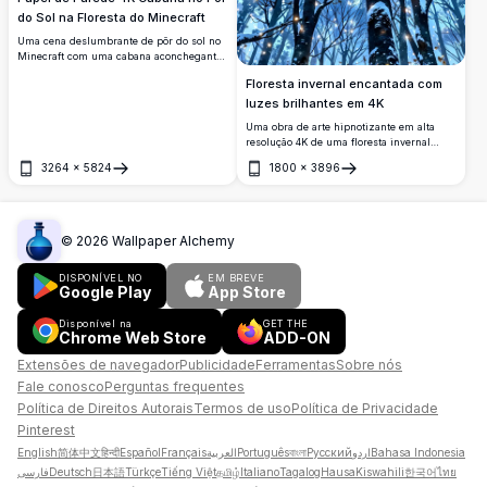
do Sol na Floresta do Minecraft
Uma cena deslumbrante de pôr do sol no
Minecraft com uma cabana aconchegante
aninhada entre árvores imponentes, com
Floresta invernal encantada com
luz dourada e quente refletindo em uma
superfície de água serena. Papel de
luzes brilhantes em 4K
parede em alta resolução perfeito para
Uma obra de arte hipnotizante em alta
entusiastas do Minecraft.
resolução 4K de uma floresta invernal
encantada, onde árvores altas cobertas de
3264
×
5824
1800
×
3896
neve se erguem em direção a um céu
Abrir
Abrir
noturno estrelado. Luzes brilhantes,
semelhantes a vaga-lumes mágicos,
iluminam a cena, criando uma atmosfera
sonhadora e etérea. Perfeita para amantes
©
2026
Wallpaper Alchemy
de arte fantástica, esta ilustração de alta
qualidade captura a beleza serena de um
DISPONÍVEL NO
EM BREVE
bosque místico, ideal para papéis de
Google Play
App Store
parede, impressões ou coleções digitais.
Disponível na
GET THE
Chrome Web Store
ADD-ON
Extensões de navegador
Publicidade
Ferramentas
Sobre nós
Fale conosco
Perguntas frequentes
Política de Direitos Autorais
Termos de uso
Política de Privacidade
Pinterest
English
简体中文
हिन्दी
Español
Français
العربية
Português
বাংলা
Русский
اردو
Bahasa Indonesia
فارسی
Deutsch
日本語
Türkçe
Tiếng Việt
தமிழ்
Italiano
Tagalog
Hausa
Kiswahili
한국어
ไทย