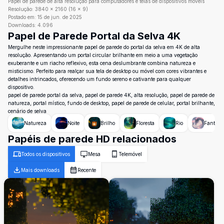
Papel de parede de alta resolução para computadores e telas de dispositivos móveis
Resolução:
3840
×
2160
(
16
×
9
)
Postado em:
15 de jun. de 2025
Downloads:
4.096
Papel de Parede Portal da Selva 4K
Mergulhe neste impressionante papel de parede do portal da selva em 4K de alta
resolução. Apresentando um portal circular brilhante em meio a uma vegetação
exuberante e um riacho reflexivo, esta cena deslumbrante combina natureza e
misticismo. Perfeito para realçar sua tela de desktop ou móvel com cores vibrantes e
detalhes intrincados, oferecendo um fundo sereno e cativante para qualquer
dispositivo.
papel de parede portal da selva, papel de parede 4K, alta resolução, papel de parede de
natureza, portal místico, fundo de desktop, papel de parede de celular, portal brilhante,
cenário de selva
Natureza
Noite
Brilho
Floresta
Rio
Fantasi
Papéis de parede HD relacionados
Todos os dispositivos
Mesa
Telemóvel
Mais downloads
Recente