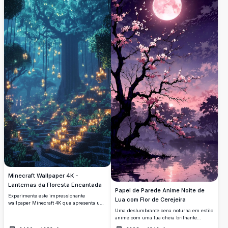
ou dispositivo móvel, esta impressionante
mistério à sua tela. Esta imagem de alta
obra de arte captura a essência da fantasia
resolução 4K garante clareza e detalhes
e da tranquilidade.
impressionantes, tornando-a uma escolha
ideal para desktops, laptops ou
dispositivos móveis que buscam uma
estética cativante inspirada na natureza.
Minecraft Wallpaper 4K -
Lanternas da Floresta Encantada
Papel de Parede Anime Noite de
Experimente este impressionante
Lua com Flor de Cerejeira
wallpaper Minecraft 4K que apresenta uma
floresta mágica iluminada por lanternas
Uma deslumbrante cena noturna em estilo
flutuantes. A cena de alta resolução
anime com uma lua cheia brilhante
apresenta uma árvore majestosa e
iluminando delicados galhos de cerejeira