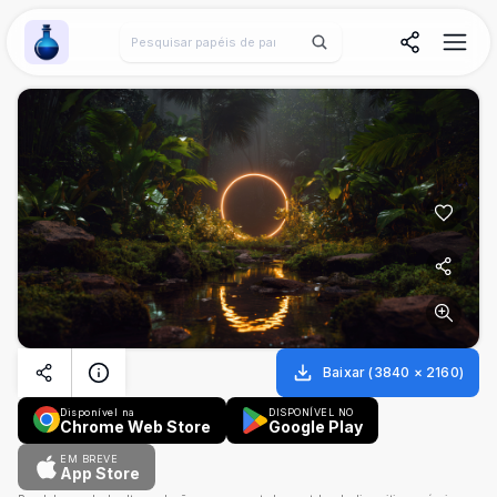
Wallpaper Alchemy
Baixar
(
3840
×
2160
)
Disponível na
DISPONÍVEL NO
Chrome Web Store
Google Play
EM BREVE
App Store