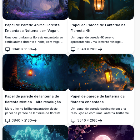
situada entre árvores em blocos e água
cintilante, criando um escape digital
idílico. Transforme sua tela com esta bela
e tranquila obra de arte temática de
Minecraft.
Papel de Parede de Lanterna na
Papel de Parede Anime Floresta
Floresta 4K
Encantada Noturna com Vaga-
lumes
Um papel de parede 4K sereno
Uma deslumbrante floresta encantada ao
apresentando uma lanterna vintage
estilo anime durante a noite, com vaga-
pendurada em um galho entre
lumes brilhantes, flores silvestres roxas
3840
×
2160
3840
×
2160
samambaias exuberantes em uma floresta
místicas e uma luz dourada e quente
Abrir
Abrir
enevoada. O brilho quente da lanterna
atravessando árvores nebulosas e
contrasta lindamente com os verdes frios e
imponentes, criando uma atmosfera
escuros, criando uma atmosfera tranquila
mágica e serena.
e encantadora perfeita para planos de
fundo de desktop.
Papel de parede de lanterna da
Papel de parede de lanterna de
floresta encantada
floresta mística - Alta resolução
4K
Um papel de parede fascinante em alta
Mergulhe no brilho encantador deste
resolução 4K com uma lanterna brilhante
papel de parede de lanterna de floresta
pendurada em um galho de árvore em
mística. Uma lanterna quente pende de
3840
×
2160
3840
×
2160
uma floresta encantada. A cena é
um galho de árvore, lançando uma luz
Abrir
Abrir
iluminada por uma luz dourada quente,
suave em meio a uma floresta etérea e
com folhas caindo suavemente contra um
chuvosa. Os azuis profundos e laranjas
céu crepuscular de sonho. Perfeito para
vibrantes criam uma atmosfera mágica,
adicionar um toque mágico ao seu desktop
perfeita para adicionar um toque de