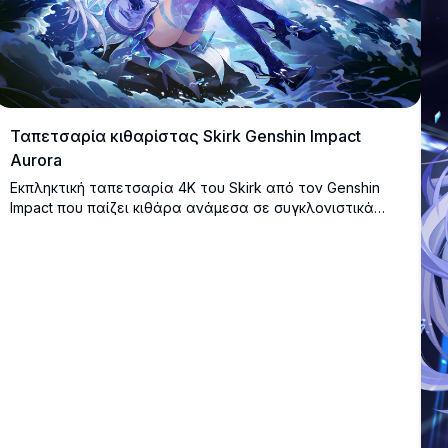
Ταπετσαρία κιθαρίστας Skirk Genshin Impact
Aurora
Εκπληκτική ταπετσαρία 4K του Skirk από τον Genshin
Impact που παίζει κιθάρα ανάμεσα σε συγκλονιστικά
κύματα του ωκεανού κάτω από έναν νυχτερινό ουρανό
που κόβει την ανάσα.