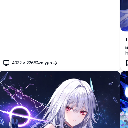
Τ
Ε
I
μ
4032
×
2268
Άνοιγμα
τ