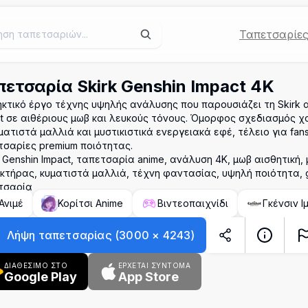
Ταπετσαρίε
πετσαρία Skirk Genshin Impact 4K
κτικό έργο τέχνης υψηλής ανάλυσης που παρουσιάζει τη Skirk 
t σε αιθέριους μωβ και λευκούς τόνους. Όμορφος σχεδιασμός 
ματιστά μαλλιά και μυστικιστικά ενεργειακά εφέ, τέλειο για fa
τσαρίες premium ποιότητας.
, Genshin Impact, ταπετσαρία anime, ανάλυση 4K, μωβ αισθητική, 
τήρας, κυματιστά μαλλιά, τέχνη φαντασίας, υψηλή ποιότητα, 
τσαρία
Ανιμέ
Κορίτσι Anime
Βιντεοπαιχνίδι
Γκένσιν Ι
Λήψη ταπετσαρίας
(
3000
×
4243
)
ΔΙΑΘΕΣΙΜΟ ΣΤΟ
ΈΡΧΕΤΑΙ ΣΎΝΤΟΜΑ
Google Play
App Store