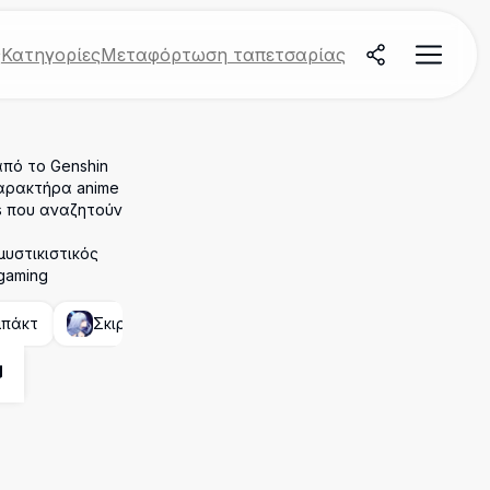
ς
Κατηγορίες
Μεταφόρτωση ταπετσαρίας
από το Genshin
χαρακτήρα anime
ns που αναζητούν
μυστικιστικός
gaming
μπάκτ
Σκιρκ (Γκένσιν Ιμπάκτ)