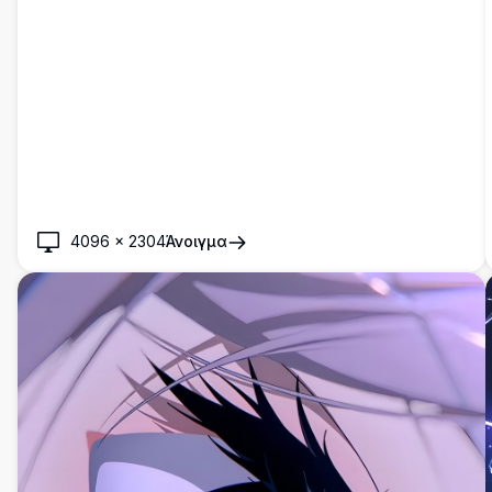
4096
×
2304
Άνοιγμα