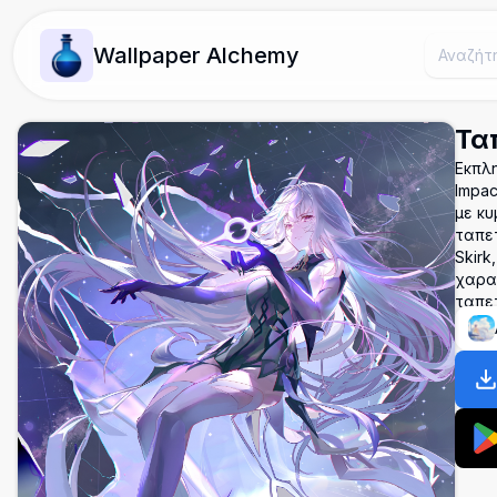
Wallpaper Alchemy
Τα
Εκπλη
Impac
με κυ
ταπε
Skirk
χαρακ
ταπε