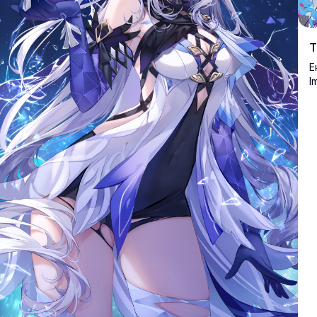
Τ
Ε
I
λ
κ
μ