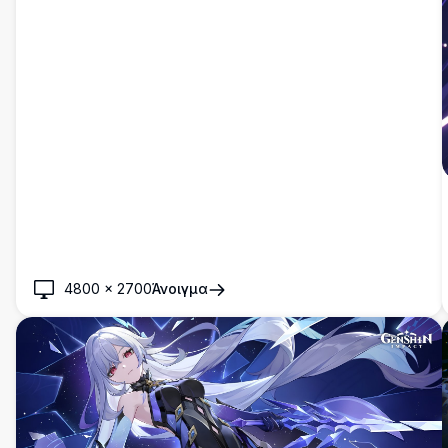
4800
×
2700
Άνοιγμα