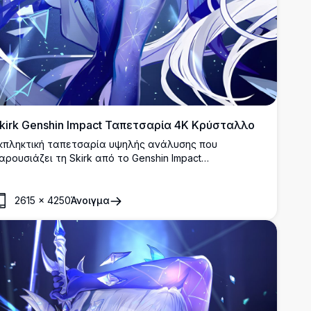
kirk Genshin Impact Ταπετσαρία 4K Κρύσταλλο
κπληκτική ταπετσαρία υψηλής ανάλυσης που
αρουσιάζει τη Skirk από το Genshin Impact
εριτριγυρισμένη από λαμπερούς μπλε κρυστάλλους
αι αστρικό φως. Ο αιθέριος σχεδιασμός της
ασίλισσας του πάγου αναδεικνύει περίπλοκες
2615
×
4250
Άνοιγμα
επτομέρειες με κυματιστά λευκά μαλλιά, κομψό
τύσιμο και μυστικούς κρυσταλλικούς σχηματισμούς που
ημιουργούν μια μαγευτική ατμόσφαιρα φαντασίας.