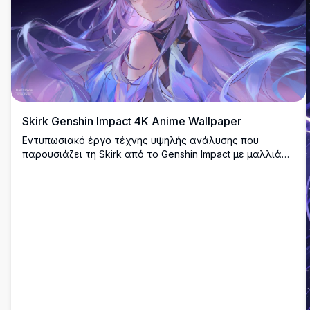
Skirk Genshin Impact 4K Anime Wallpaper
Εντυπωσιακό έργο τέχνης υψηλής ανάλυσης που
παρουσιάζει τη Skirk από το Genshin Impact με μαλλιά
μοβ που κυματίζουν και μυστικιστικά κρυστάλλινα
στοιχεία σε έναν αστερισμένο κοσμικό φόντο. Τέλεια
ταπετσαρία επιφάνειας εργασίας που παρουσιάζει
αιθέριο στυλ τέχνης anime με ζωντανή μοβ και μπλε
χρωματική παλέτα.