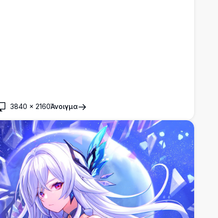
3840
×
2160
Άνοιγμα