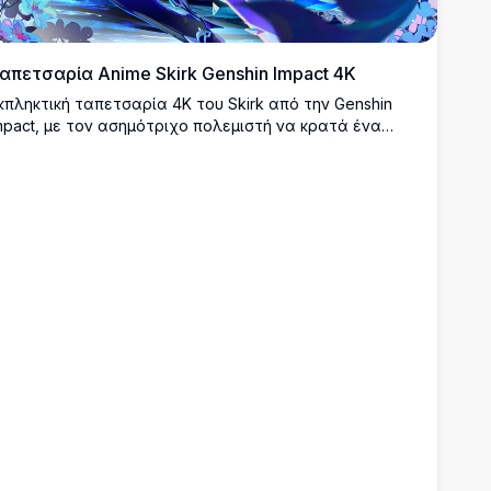
απετσαρία Anime Skirk Genshin Impact 4K
κπληκτική ταπετσαρία 4K του Skirk από την Genshin
mpact, με τον ασημότριχο πολεμιστή να κρατά ένα
αμπερό δόρυ ανάμεσα σε εκθαμβωτικά μπλε
ρύσταλλα, μαγική ενέργεια και αιθέρια λουλούδια σε
ια συναρπαστική νυχτερινή σκηνή φαντασίας.