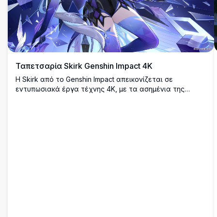
Ταπετσαρία Skirk Genshin Impact 4K
Η Skirk από το Genshin Impact απεικονίζεται σε
εντυπωσιακά έργα τέχνης 4K, με τα ασημένια της
υπογραφής μαλλιά, τα κόκκινα μάτια και το σκούρο
ντύσιμο που περιβάλλεται από αστραφτερούς
κρυστάλλους πάγου σε ένα δραματικό κοσμικό μπλε
φόντο.