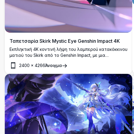
Ταπετσαρία Skirk Mystic Eye Genshin Impact 4K
Εκπληκτική 4K κοντινή λήψη του λαμπερού κατακόκκινου
ματιού του Skirk από το Genshin Impact, με μια
περίπλοκη σπειροειδή κόρη με ανταύγειες σαν
2400
×
4266
Άνοιγμα
κρύσταλλο.