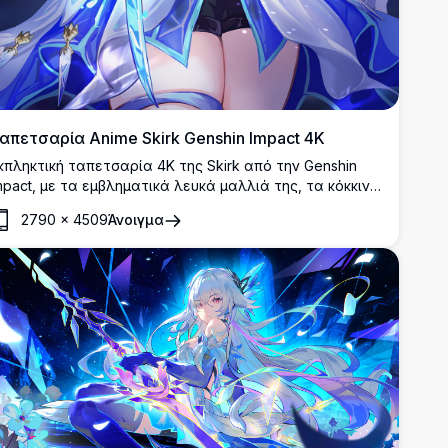
απετσαρία Anime Skirk Genshin Impact 4K
κπληκτική ταπετσαρία 4K της Skirk από την Genshin
mpact, με τα εμβληματικά λευκά μαλλιά της, τα κόκκινα
άτια, το μπλε καπέλο μάγισσας και το λαμπερό σπαθί
2790
×
4509
Άνοιγμα
ης.