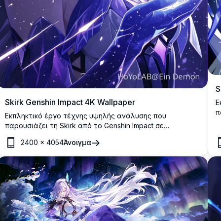
S
Skirk Genshin Impact 4K Wallpaper
Ε
π
Εκπληκτικό έργο τέχνης υψηλής ανάλυσης που
π
παρουσιάζει τη Skirk από το Genshin Impact σε
κ
αιθέριους μωβ τόνους. Ο μυστικιστικός χαρακτήρας
β
2400
×
4054
Άνοιγμα
κρατά μια λαμπερή σφαίρα ενάντια σε ένα αστρικό
λ
κοσμικό φόντο, αναδεικνύοντας όμορφη τέχνη σε στιλ
ν
anime με κυματιστά μαλλιά και μαγική ατμόσφαιρα
δ
ιδανική για οποιαδήποτε οθόνη.