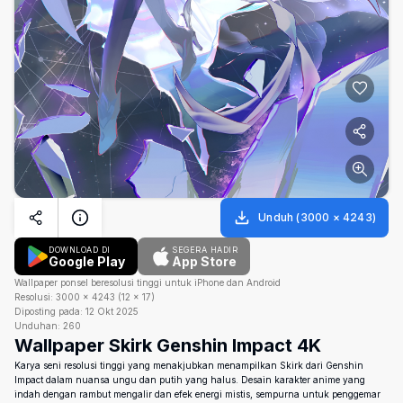
Unduh
(
3000
×
4243
)
DOWNLOAD DI
SEGERA HADIR
Google Play
App Store
Wallpaper ponsel beresolusi tinggi untuk iPhone dan Android
Resolusi:
3000
×
4243
(
12
×
17
)
Diposting pada:
12 Okt 2025
Unduhan:
260
Wallpaper Skirk Genshin Impact 4K
Karya seni resolusi tinggi yang menakjubkan menampilkan Skirk dari Genshin
Impact dalam nuansa ungu dan putih yang halus. Desain karakter anime yang
indah dengan rambut mengalir dan efek energi mistis, sempurna untuk penggemar