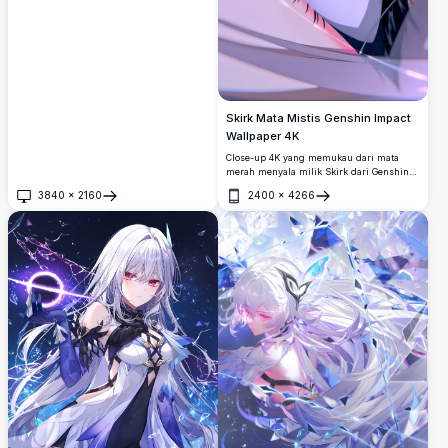
Skirk Mata Mistis Genshin Impact
Wallpaper 4K
Close-up 4K yang memukau dari mata
merah menyala milik Skirk dari Genshin
Impact, menampilkan pupil spiral rumit
3840
×
2160
2400
×
4266
dengan pantulan seperti kristal. Seni
Buka
Buka
anime resolusi ultra-tinggi yang
sempurna untuk wallpaper desktop dan
ponsel.