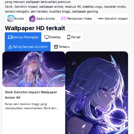
yang mencari wallpaper berkualitas premium.
Skirk, Genshin Impact, wallpaper anime, resolusi 4K, estetika ungu, karakter mistis,
rambut mengalir, seni fantasi, kualitas tinggi, wallpaper gaming
Anime
Gadis Anime
Permainan Video
Genshin Impact
Wallpaper HD terkait
Semua Perangkat
Desktop
Ponsel
Paling banyak diunduh
Terbaru
Skirk Genshin Impact Wallpaper
Anime 4K
Karya seni resolusi tinggi yang
menakjubkan menampilkan Skirk dari
Genshin Impact dengan rambut ungu
mengalir dan elemen kristal mistis
dengan latar belakang kosmik berbintang.
Wallpaper desktop sempurna yang
menampilkan gaya seni anime etereal
dengan palet warna ungu dan biru yang