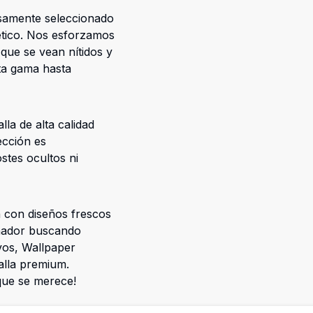
osamente seleccionado
tético. Nos esforzamos
que se vean nítidos y
lta gama hasta
la de alta calidad
ección es
stes ocultos ni
 con diseños frescos
eñador buscando
ivos, Wallpaper
alla premium.
 que se merece!