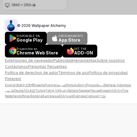
impresionante diseño abstracto negro.
3840
×
2159
Esta imagen de alta resolución 4K añade
Abrir
un toque moderno y sofisticado a tu
escritorio, perfecto para mejorar tu espacio
de trabajo digital con profundidad y estilo.
©
2026
Wallpaper Alchemy
DISPONIBLE EN
PRÓXIMAMENTE
Google Play
App Store
Disponible en
GET THE
Chrome Web Store
ADD-ON
Extensiones de navegador
Publicidad
Herramientas
Sobre nosotros
Contáctanos
Preguntas frecuentes
Política de derechos de autor
Términos de uso
Política de privacidad
Pinterest
English
简体中文
हिन्दी
Español
Français
العربية
Português
বাংলা
Русский
اردو
Bahasa Indonesia
فارسی
Deutsch
日本語
Türkçe
Tiếng Việt
தமிழ்
Italiano
Tagalog
Hausa
Kiswahili
한국어
ไทย
Nederlands
Polski
Română
Български
Ελληνικά
Svenska
Српски
עברית