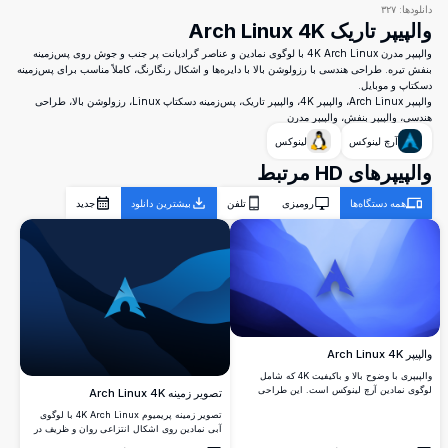
دانلودها:
۳۲۷
والپیپر تاریک Arch Linux 4K
والپیپر مدرن 4K Arch Linux با لوگوی نمادین و عناصر گرادیانت پر جنب و جوش روی پس‌زمینه
بنفش تیره. طراحی هندسی با رزولوشن بالا با دایره‌ها و اشکال رنگارنگ، کاملاً مناسب برای پس‌زمینه
دسکتاپ و موبایل.
والپیپر Arch Linux، والپیپر 4K، والپیپر تاریک، پس‌زمینه دسکتاپ Linux، رزولوشن بالا، طراحی
هندسی، والپیپر بنفش، والپیپر مدرن
آرچ لینوکس
لینوکس
والپیپرهای HD مرتبط
همه دستگاه‌ها
رومیزی
تلفن
بیشترین دانلود
جدید
والپیپر Arch Linux 4K
والپیپری با وضوح بالا و باکیفیت 4K که شامل
لوگوی نمادین آرچ لینوکس است. این طراحی
تصویر زمینه Arch Linux 4K
شامل گرادیانی آبی آرام با اشکال انتزاعی است
تصویر زمینه پریمیوم 4K Arch Linux با لوگوی
که آن را برای علاقه‌مندان به لینوکس که به
آبی نمادین روی اشکال انتزاعی روان و ظریف در
پس‌زمینه‌های دسکتاپ ساده و شیک علاقه دارند
تن‌های آبی تیره و آبی. پس‌زمینه دسکتاپ
مناسب می‌کند.