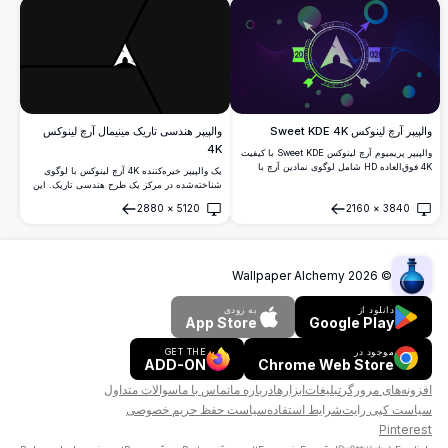
والپیپر آرچ لینوکس Sweet KDE 4K
والپیپر هندسی تاریک مینیمال آرچ لینوکس
4K
والپیپر پریمیوم آرچ لینوکس Sweet KDE با کیفیت
4K فوق‌العاده HD شامل لوگوی نمادین آرچ با
یک والپیپر خیره‌کننده 4K آرچ لینوکس با لوگوی
گرادیان‌های پویای بنفش-آبی، امواج روان و عناصر
شناخته‌شده در مرکز یک طرح هندسی تاریک. این
هندسی. پس‌زمینه دسکتاپ با وضوح بالا عالی
اثر هنری مینیمالیستی با وضوح بالا از خطوط تیز و
2880
×
5120
2160
×
3840
برای تنظیمات مدرن لینوکس و محیط‌های KDE
سایه‌های عمیق برای ظاهری세련 و مدرن در
باز کردن
باز کردن
Plasma.
دسکتاپ استفاده می‌کند.
Wallpaper Alchemy
2026
©
دانلود از
به زودی
App Store
Google Play
موجود در
GET THE
ADD-ON
Chrome Web Store
افزونه‌های مرورگر
تبلیغات
ابزارها
درباره ما
تماس با ما
سوالات متداول
سیاست کپی رایت
شرایط استفاده
سیاست حفظ حریم خصوصی
Pinterest