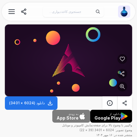
Wallpaper Alchemy
دانلود
(
6024
×
3401
)
دانلود از
به زودی
App Store
Google Play
والپیپر با وضوح بالا برای صفحه‌نمایش کامپیوتر و موبایل
وضوح تصویر:
6024
×
3401
(
39
×
22
)
منتشر شده در:
۱۶ مهر ۱۴۰۴