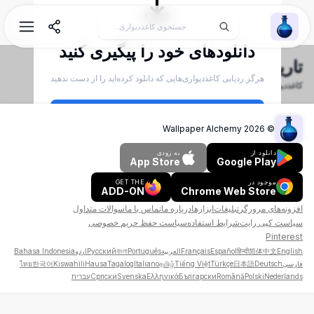
Wallpaper Alchemy
دانلودهای خود را پیگیری کنید
تاریخچه دانلود
هرگز ردیابی کاغذدیواری‌هایی که دانلود کرده‌اید را از دست ندهید
کاغذدیواری‌های دانلود شده خود را پیگیری و مدیریت کنید
ایجاد حساب
Wallpaper Alchemy
2026
©
ورود
دانلود از
به زودی
App Store
Google Play
موجود در
GET THE
ADD-ON
Chrome Web Store
افزونه‌های مرورگر
تبلیغات
ابزارها
درباره ما
تماس با ما
سوالات متداول
سیاست کپی رایت
شرایط استفاده
سیاست حفظ حریم خصوصی
Pinterest
English
简体中文
हिन्दी
Español
Français
العربية
Português
বাংলা
Русский
اردو
Bahasa Indonesia
فارسی
Deutsch
日本語
Türkçe
Tiếng Việt
தமிழ்
Italiano
Tagalog
Hausa
Kiswahili
한국어
ไทย
Nederlands
Polski
Română
Български
Ελληνικά
Svenska
Српски
עברית