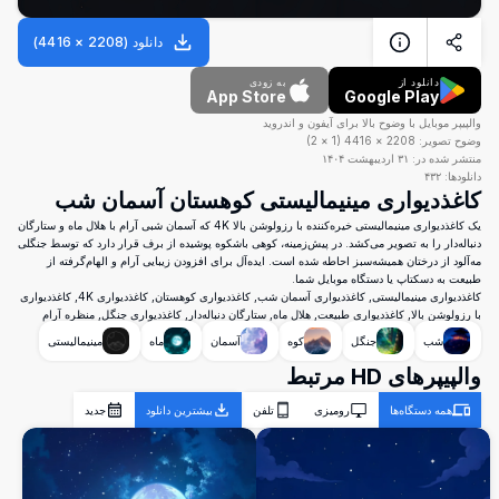
دانلود
(
2208
×
4416
)
دانلود از
به زودی
App Store
Google Play
والپیپر موبایل با وضوح بالا برای آیفون و اندروید
وضوح تصویر:
2208
×
4416
(
1
×
2
)
منتشر شده در:
۳۱ اردیبهشت ۱۴۰۴
دانلودها:
۴۳۲
کاغذدیواری مینیمالیستی کوهستان آسمان شب
یک کاغذدیواری مینیمالیستی خیره‌کننده با رزولوشن بالا 4K که آسمان شبی آرام با هلال ماه و ستارگان
دنباله‌دار را به تصویر می‌کشد. در پیش‌زمینه، کوهی باشکوه پوشیده از برف قرار دارد که توسط جنگلی
مه‌آلود از درختان همیشه‌سبز احاطه شده است. ایده‌آل برای افزودن زیبایی آرام و الهام‌گرفته از
طبیعت به دسکتاپ یا دستگاه موبایل شما.
کاغذدیواری مینیمالیستی, کاغذدیواری آسمان شب, کاغذدیواری کوهستان, کاغذدیواری 4K, کاغذدیواری
با رزولوشن بالا, کاغذدیواری طبیعت, هلال ماه, ستارگان دنباله‌دار, کاغذدیواری جنگل, منظره آرام
شب
جنگل
کوه
آسمان
ماه
مینیمالیستی
والپیپرهای HD مرتبط
همه دستگاه‌ها
رومیزی
تلفن
بیشترین دانلود
جدید