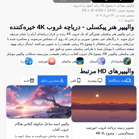
والپیپر موبایل با وضوح بالا برای آیفون و اندروید
وضوح تصویر:
2400
×
4266
(
9
×
16
)
منتشر شده در:
۲۳ خرداد ۱۴۰۴
دانلودها:
۱۰۱
والپیپر هنر پیکسلی - دریاچه غروب 4K خیره‌کننده
در این والپیپر هنر پیکسلی نفس‌گیر که یک غروب 4K زنده بر فراز دریاچه‌ای آرام را نشان می‌دهد،
غرق شوید. با رنگ‌های غنی بنفش، صورتی و نارنجی که روی آب منعکس می‌شوند، و محاصره شده با
نیزارهای پرپشت، این شاهکار با وضوح بالا زیبایی طبیعت را به تصویر می‌کشد. ایده‌آل برای بهبود
صفحه دسکتاپ یا موبایل شما با طراحی پیکسلی دستی و دقیق خود.
هنر پیکسلی, والپیپر, 4K, وضوح بالا, غروب آفتاب, دریاچه, طبیعت, پس‌زمینه دسکتاپ, والپیپر موبایل
چشم‌انداز
آسمان
هنر پیکسلی
خورشید
دریا
والپیپرهای HD مرتبط
همه دستگاه‌ها
رومیزی
تلفن
بیشترین دانلود
جدید
والپیپر انیمه ساحل شکوفه گیلاس هنگام
تصویر زمینه دریاچه غروب خورشید
غروب آفتاب
مینیمالیستی - وضوح بالا 4K
یک صحنه ساحلی خیره‌کننده به سبک انیمه با