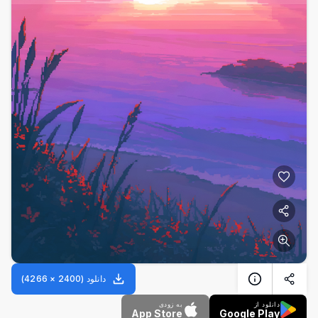
دانلود
(
2400
×
4266
)
دانلود از
به زودی
App Store
Google Play