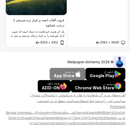
غروب آفتاب انیمه بر فراز دره سرسبز با
درخت باشکوه
یک اثر هنری خیره‌کننده به سبک انیمه که غروب
آرام خورشید را بر فراز دره‌ای سرسبز و سبز به
تصویر می‌کشد. درختی باشکوه بر روی تپه‌ای
4256
×
2912
2160
×
3648
پوشیده از چمن ایستاده است، غرق در نور طلایی
باز کردن
باز کردن
خورشید، با تپه‌های مواج و کوه‌های دوردست زیر
آسمانی پرجنب‌وجوش از ابرهای صورتی و آبی.
مناسب برای طرفداران هنر انیمه با رزولوشن بالا
و تصاویر دیجیتال الهام‌گرفته از طبیعت.
Wallpaper Alchemy
2026
©
دانلود از
به زودی
App Store
Google Play
موجود در
GET THE
ADD-ON
Chrome Web Store
افزونه‌های مرورگر
تبلیغات
ابزارها
درباره ما
تماس با ما
سوالات متداول
سیاست کپی رایت
شرایط استفاده
سیاست حفظ حریم خصوصی
Pinterest
English
简体中文
हिन्दी
Español
Français
العربية
Português
বাংলা
Русский
اردو
Bahasa Indonesia
فارسی
Deutsch
日本語
Türkçe
Tiếng Việt
தமிழ்
Italiano
Tagalog
Hausa
Kiswahili
한국어
ไทย
Nederlands
Polski
Română
Български
Ελληνικά
Svenska
Српски
עברית