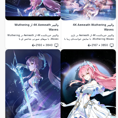
والپیپر 4K Aemeath از Wuthering
والپیپر 4K Aemeath Wuthering
Waves
Waves
والپیپر خیره‌کننده 4K از Aemeath در Wuthering
والپیپر خیره‌کننده 4K از Aemeath در بازی
Waves، با موهای صورتی شاخص او با
Wuthering Waves، با نمایش خواننده‌ای زیبا با
هایلایت‌های سیان، لباس سفید، و نمایشگرهای
موهای صورتی در لباس سفید، احاطه‌شده با
2160
×
3840
2167
×
3850
هولوگرافیک درخشان در یک محیط دیجیتال
افکت‌های گلیچ دیجیتال و عناصر بصری اثیری در
باز کردن
باز کردن
آینده‌نگرانه.
رزولوشن فوق‌العاده بالا.