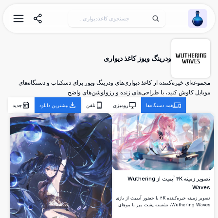
Wallpaper Alchemy
ودرینگ ویوز کاغذ دیواری
مجموعه‌ای خیره‌کننده از کاغذ دیواری‌های ودرینگ ویوز برای دسکتاپ و دستگاه‌های
موبایل کاوش کنید، با طراحی‌های زنده و رزولوشن‌های واضح
همه دستگاه‌ها
رومیزی
تلفن
بیشترین دانلود
جدید
تصویر زمینه ۴K آیمیث از Wuthering
Waves
تصویر زمینه خیره‌کننده ۴K با حضور آیمیث از بازی
Wuthering Waves، نشسته پشت میز با موهای
صورتی روان و زره آینده‌نگرانه. هنر انیمه با وضوح