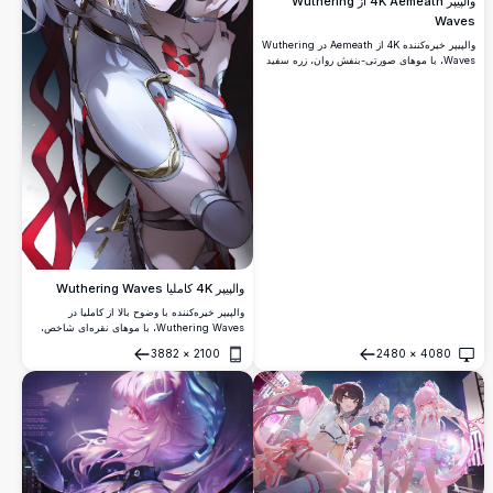
والپیپر 4K Aemeath از Wuthering
Waves
والپیپر خیره‌کننده 4K از Aemeath در Wuthering
Waves، با موهای صورتی-بنفش روان، زره سفید
زیبا، و پس‌زمینه کیهانی بی‌نظیر پر از درخشش و
نور آسمانی.
والپیپر 4K کاملیا Wuthering Waves
والپیپر خیره‌کننده با وضوح بالا از کاملیا در
Wuthering Waves، با موهای نقره‌ای شاخص،
تن‌های قرمز و زره سفید زیبا. یک اثر هنری劇
3882
×
2100
2480
×
4080
ماتیک با رنگ‌های تیره که برای صفحه‌نمایش
باز کردن
باز کردن
دسکتاپ و موبایل ایده‌آل است.