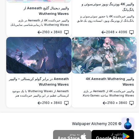
والپیپر 4K ووترینگ ویوز سوئی‌سوئی و
والپیپر دیجیتال گلیچ Aemeath از
یانگ‌یانگ
Wuthering Waves
والپیپر خیره‌کننده 4K با حضور سوئی‌سوئی و
والپیپر خیره‌کننده 4K از Aemeath در بازی
یانگ‌یانگ از ووترینگ ویوز، ایستاده روی یک قایق
Wuthering Waves با زیبایی‌شناسی سایبرپانک
چوبی احاطه‌شده توسط گل‌های نیلوفر، کوه‌های
پاستلی و روکش‌های رابط کاربری گلیچ، شخصیت
کارستی رازآلود، پرندگان رنگارنگ و جامه‌های در翩
2160
×
3840
2048
×
4096
انیمه با موهای صورتی در پوزی پویا که با عناصر
翩 در یک منظره فانتزی خیره‌کننده.
باز کردن
باز کردن
دیجیتال هولوگرافیک احاطه شده است.
والپیپر 4K Aemeath Wuthering
Aemeath در برابر گولم کریستالی – والپیپر
Wuthering Waves
Waves
والپیپر خیره‌کننده 4K از Aemeath در بازی
Aemeath از Wuthering Waves با یک موجود
Wuthering Waves ساخته Kuro Games.
کریستالی عظیم در این والپیپر خیره‌کننده هنر
تصویری از رزوناتور موطلایی صورتی در زره سفید
دیجیتال 4K روبرو می‌شود. پرتوهای انرژی سیان
2160
×
3840
2160
×
3840
زیبا، احاطه‌شده توسط نت‌های موسیقی درخشان،
درخشان در برابر آسمان دراماتیک غروب آفتاب
باز کردن
باز کردن
صورت‌های فلکی و ذرات رازآلود در یک اثر هنری با
برخورد می‌کنند و صحنه‌های نبرد فانتزی
وضوح فوق‌العاده بالا.
بی‌نفس‌کننده‌ای را به نمایش می‌گذارند.
Wallpaper Alchemy
2026
©
دانلود از
به زودی
App Store
Google Play