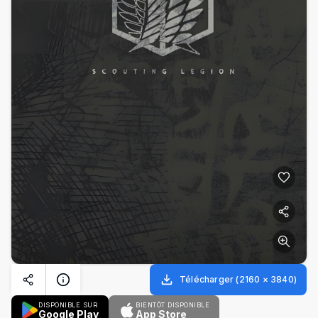
Télécharger
(
2160
×
3840
)
DISPONIBLE SUR
BIENTÔT DISPONIBLE
Google Play
App Store