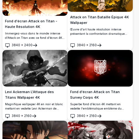
Attack on Titan Bataille Épique 4K
Fond d'écran Attack on Titan -
Wallpaper
Haute Résolution 4K
Œuvre d'art haute résolution intense
Immergez-vous dans le monde intense
présentant la confrontation dramatique
d'Attack on Titan avec ce fond d'écran 4K
d'Attack on Titan entre titans et soldats
en haute résolution. Présentant une scène
dans un paysage urbain déchiré par la
3840
×
2400
3840
×
2160
dramatique d'un membre du Régiment
guerre. Présente des visuels anime
Ouvrir
Ouvrir
d'Éclaireurs sur un fond enflammé et un
époustouflants avec des effets d'éclairage
titan colossal franchissant le mur, cette
dorés, des transformations massives de
œuvre capture l'échelle épique et la
titans et une atmosphère de bataille
tension de la série.
épique parfaite pour les fonds d'écran.
Levi Ackerman L'Attaque des
Fond d'écran Attack on Titan
Titans Wallpaper 4K
Survey Corps 4K
Magnifique wallpaper 4K en noir et blanc
Superbe fond d'écran 4K mettant en
mettant en vedette Levi Ackerman de
vedette l'emblématique emblème du
L'Attaque des Titans dans une pose de
Survey Corps d'Attack on Titan sur un
3840
×
2160
3840
×
2160
combat dramatique. Œuvre d'art animé
arrière-plan dramatique rouge et noir. Le
Ouvrir
Ouvrir
haute résolution présentant le capitaine du
logo lumineux des ailes de la liberté crée
Bataillon d'Exploration avec son
un effet atmosphérique parfait pour les
équipement tridimensionnel iconique et
fans d'anime recherchant des arrière-
son expression déterminée sur fond
plans de bureau de haute qualité.
orageux.