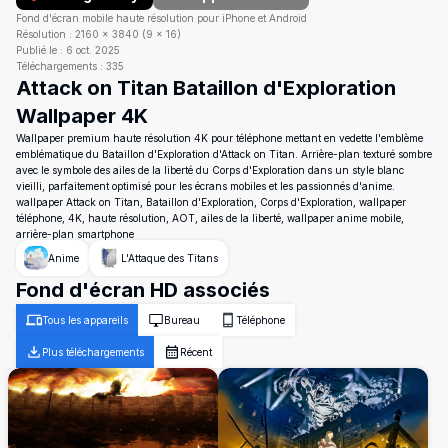
Fond d'écran mobile haute résolution pour iPhone et Android
Résolution :
2160
×
3840
(
9
×
16
)
Publié le :
6 oct. 2025
Téléchargements :
335
Attack on Titan Bataillon d'Exploration
Wallpaper 4K
Wallpaper premium haute résolution 4K pour téléphone mettant en vedette l'emblème
emblématique du Bataillon d'Exploration d'Attack on Titan. Arrière-plan texturé sombre
avec le symbole des ailes de la liberté du Corps d'Exploration dans un style blanc
vieilli, parfaitement optimisé pour les écrans mobiles et les passionnés d'anime.
wallpaper Attack on Titan, Bataillon d'Exploration, Corps d'Exploration, wallpaper
téléphone, 4K, haute résolution, AOT, ailes de la liberté, wallpaper anime mobile,
arrière-plan smartphone
Anime
L'Attaque des Titans
Fond d'écran HD associés
Tous les appareils
Bureau
Téléphone
Plus téléchargements
Récent