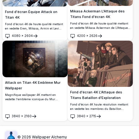
Mikasa Ackerman L'Attaque des
Fond d'écran Équipe Attack on
Titans Fond d'écran 4K
Titan 4K
Fond d'écran 4K de haute qualité mettant
Fond d'écran 4K de haute qualité mettant
en vedette Mikasa Ackerman de L'Attaque
en vedette Eren, Mikasa, Armin et Levi
des Titans dans une pose d'action
d'Attack on Titan dans des poses d'action
4080
×
2604
4200
×
2626
dynamique avec l'équipement ODM.
dynamiques avec l'équipement ODM.
Ouvrir
Ouvrir
Magnifique œuvre d'art anime présentant
Superbe œuvre d'art animé présentant
la soldate habile du Bataillon d'Exploration
l'équipe d'élite du Bataillon d'Exploration
avec son écharpe rouge signature sur un
en formation de bataille intense contre un
fond de ciel lumineux.
arrière-plan de ciel dramatique, parfait
pour les fonds d'écran de bureau.
Attack on Titan 4K Emblème Mur
Wallpaper
Fond d'écran 4K L'Attaque des
Magnifique wallpaper 4K mettant en
Titans Bataillon d'Exploration
vedette l'emblème iconique du Mur
d'Attack on Titan. Artwork haute résolution
Fond d'écran 4K haute résolution mettant
présentant le relief métallique détaillé du
en vedette les membres du Bataillon
symbole sacré du mur sur surface de
d'Exploration de L'Attaque des Titans
3840
×
2160
3840
×
2715
pierre patinée, parfait pour les fans
réunis sur une plateforme en bois au
Ouvrir
Ouvrir
d'anime et les affichages desktop.
coucher du soleil. Les personnages
iconiques affichent camaraderie et
détermination, avec des tons terre chauds
créant une atmosphère nostalgique.
©
2026
Wallpaper Alchemy