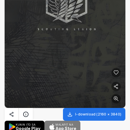
I-download
(
2160
×
3840
)
KUNIN ITO SA
MALAPIT NA
Google Play
App Store