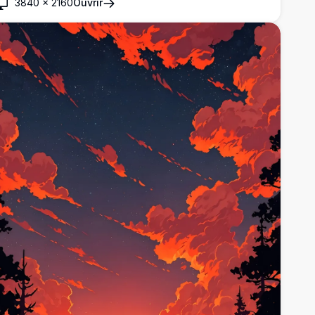
3840
×
2160
Ouvrir