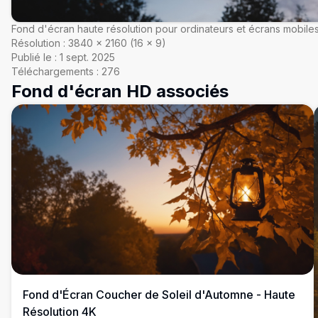
Fond d'écran haute résolution pour ordinateurs et écrans mobile
Résolution :
3840
×
2160
(
16
×
9
)
Publié le :
1 sept. 2025
Téléchargements :
276
Fond d'écran HD associés
Fond d'Écran Coucher de Soleil d'Automne - Haute
Résolution 4K