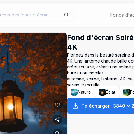
Fonds d'é
Fond d'écran Soiré
4K
Plongez dans la beauté sereine d
4K. Une lanterne chaude brille do
crépusculaire, créant une scène pa
bureau ou mobiles.
automne, soirée, lanterne, 4K, hau
serein, tranquille
Nature
Éclat
F
Télécharger
(
3840
×