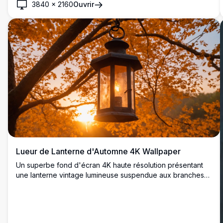
3840
×
2160
Ouvrir
Lueur de Lanterne d'Automne 4K Wallpaper
Un superbe fond d'écran 4K haute résolution présentant
une lanterne vintage lumineuse suspendue aux branches
d'arbres d'automne. La lumière dorée et chaleureuse
illumine un feuillage automnal orange vibrant, créant une
ambiance chaleureuse et paisible. Parfait pour apporter
une chaleur saisonnière à n'importe quel bureau ou fond