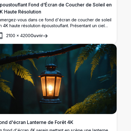
poustouflant Fond d'Écran de Coucher de Soleil en
K Haute Résolution
mmergez-vous dans ce fond d'écran de coucher de soleil
n 4K haute résolution époustouflant. Présentant un ciel
ibrant avec des nuages orange et roses enflammés, une
2100
×
4200
Ouvrir
orêt sereine, un ruisseau sinueux, et la silhouette d'un
hâteau d'eau contre des montagnes lointaines. Parfait
our sublimer votre écran de bureau ou mobile avec ses
ouleurs détaillées, vives et son décor tranquille. Idéal
our les amoureux de la nature à la recherche d'un fond
e qualité supérieure.
ond d'écran Lanterne de Forêt 4K
n fond d'écran 4K serein mettant en scène une lanterne