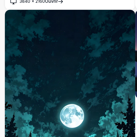
3840
×
2160
Ouvrir