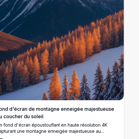
ond d'écran de montagne enneigée majestueuse
u coucher du soleil
n fond d'écran époustouflant en haute résolution 4K
apturant une montagne enneigée majestueuse au
oucher du soleil. L'éclat doré-orangé du soleil couchant