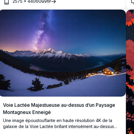
2575
×
4406
Ouvrir
vertes luxuriantes, encadré par des arbres imposants et un
soleil radieux projetant des rayons dorés. Un banc en bois
invite à la contemplation paisible, alliant couleurs vives et
art détaillé. Parfait pour sublimer votre écran de bureau ou
mobile avec ses visuels à couper le souffle et de haute
qualité.
Voie Lactée Majestueuse au-dessus d’un Paysage
Montagneux Enneigé
Une image époustouflante en haute résolution 4K de la
galaxie de la Voie Lactée brillant intensément au-dessus
d’une chaîne de montagnes enneigées. La scène présente