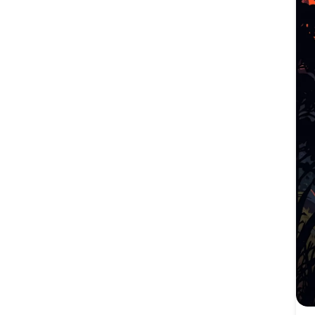
des sommets couverts de neige et un lac tranquille
reflétant le ciel étoilé. Ce désert hivernal à couper le
souffle sous une nuit étoilée est parfait pour les amateurs
de nature, les observateurs d’étoiles et ceux qui
recherchent la beauté des paysages intacts.