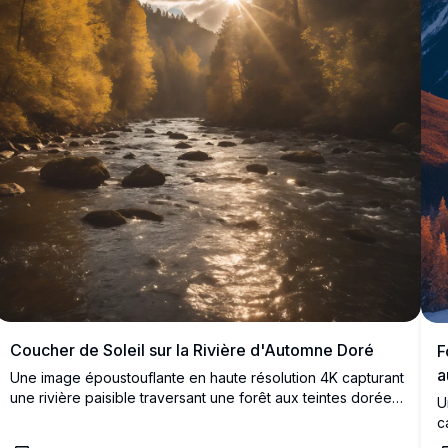
Coucher de Soleil sur la Rivière d'Automne Doré
F
a
Une image époustouflante en haute résolution 4K capturant
une rivière paisible traversant une forêt aux teintes dorées
U
de l'automne. Le soleil se couche derrière de grands pins,
c
projetant une lueur chaude et des rayons de soleil
c