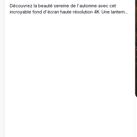
Découvrez la beauté sereine de l'automne avec cet
incroyable fond d'écran haute résolution 4K. Une lanterne
chaleureuse suspendue à une branche ornée de feuilles
d'automne vibrantes, sur un ciel de coucher de soleil
tranquille. Parfait pour ajouter une touche de charme
saisonnier à votre écran.