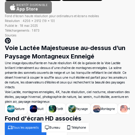
BIENTÔT DISPONIBLE
App Store
Fond d'écran haute résolution pour ordinateurs et écrans mobiles
Résolution :
4256
×
2912
(
19
×
13
)
Publié le :
18 mai 2025
Téléchargements :
1 873
Sources
Voie Lactée Majestueuse au-dessus d’un
Paysage Montagneux Enneigé
Une image époustouflante en haute résolution 4K de la galaxie de la Voie Lactée
brillant intensément au-dessus d’une chaîne de montagnes enneigées. La scène
présente des sommets couverts de neige et un lac tranquille reflétant le ciel étoilé. Ce
désert hivernal à couper le souffle sous une nuit étoilée est parfait pour les amateurs
de nature, les observateurs d’étoiles et ceux qui recherchent la beauté des paysages
intacts.
Voie Lactée, montagnes enneigées, 4K, haute résolution, ciel nocturne, observation des
étoiles, paysage hivernal, photographie de nature, lac serein, nuit étoilée, aventure en
plein air, paysage montagneux
Nature
Nuit
Forêt
Paysage
Montagne
Hive
Fond d'écran HD associés
Tous les appareils
Bureau
Téléphone