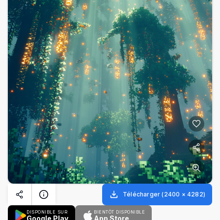
Télécharger
(
2400
×
4282
)
DISPONIBLE SUR
BIENTÔT DISPONIBLE
Google Play
App Store