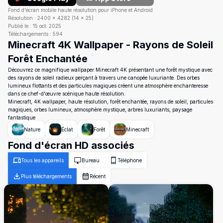
Fond d'écran mobile haute résolution pour iPhone et Android
Résolution :
2400
×
4282
(
14
×
25
)
Publié le :
15 oct. 2025
Téléchargements :
594
Minecraft 4K Wallpaper - Rayons de Soleil
Forêt Enchantée
Découvrez ce magnifique wallpaper Minecraft 4K présentant une forêt mystique avec
des rayons de soleil radieux perçant à travers une canopée luxuriante. Des orbes
lumineux flottants et des particules magiques créent une atmosphère enchanteresse
dans ce chef-d'œuvre scénique haute résolution.
Minecraft, 4K wallpaper, haute résolution, forêt enchantée, rayons de soleil, particules
magiques, orbes lumineux, atmosphère mystique, arbres luxuriants, paysage
fantastique
Nature
Éclat
Forêt
Minecraft
Fond d'écran HD associés
Tous les appareils
Bureau
Téléphone
Plus téléchargements
Récent