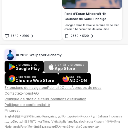
Fond d'Écran Minecraft 4K -
Coucher de Soleil Enneigé
Plongez dans la beauté sereine de ce fond
d'écran Minecraft haute résolution
présentant un coucher de soleil enneigé.
3840
×
2160
2880
×
5120
Les flocons de neige tombent doucement
Ouvrir
Ouvrir
parmi les arbres en pixels, créant une
scène tranquille et enchanteresse parfaite
pour l'appareil de tout passionné de
Minecraft.
©
2026
Wallpaper Alchemy
DISPONIBLE SUR
BIENTÔT DISPONIBLE
Google Play
App Store
Disponible sur
GET THE
Chrome Web Store
ADD-ON
Extensions de navigateur
Publicité
Outils
À propos de nous
Contactez-nous
FAQ
Politique de droit d'auteur
Conditions d'utilisation
Politique de confidentialité
Pinterest
English
简体中文
हिन्दी
Español
Français
العربية
Português
বাংলা
Русский
اردو
Bahasa Indonesia
فارسی
Deutsch
日本語
Türkçe
Tiếng Việt
தமிழ்
Italiano
Tagalog
Hausa
Kiswahili
한국어
ไทย
Nederlands
Polski
Română
Български
Ελληνικά
Svenska
Српски
עברית