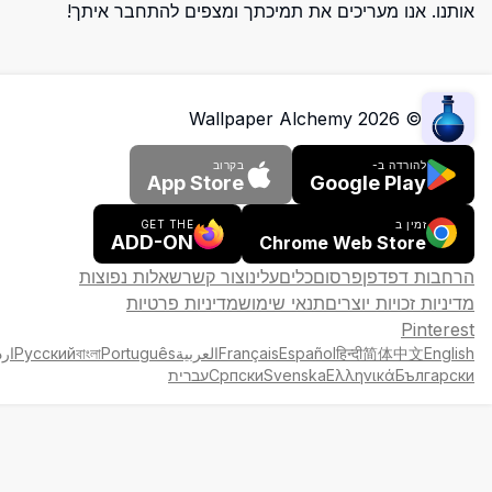
אותנו. אנו מעריכים את תמיכתך ומצפים להתחבר איתך!
Wallpaper Alchemy
2026
©
להורדה ב-
בקרוב
App Store
Google Play
זמין ב
GET THE
ADD-ON
Chrome Web Store
הרחבות דפדפן
פרסום
כלים
עלינו
צור קשר
שאלות נפוצות
מדיניות זכויות יוצרים
תנאי שימוש
מדיניות פרטיות
Pinterest
English
简体中文
हिन्दी
Español
Français
العربية
Português
বাংলা
Русский
ارد
Български
Ελληνικά
Svenska
Српски
עברית