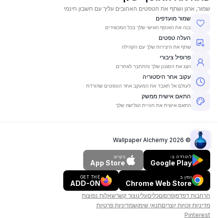
שמור, ארגן ושתף את הטפטים האהובים עליך עם חשבון חינמי
שמור מועדפים
בנה את האוסף האישי שלך בכל המכשירים
העלה טפטים
שתף את היצירות שלך עם הקהילה
פרופיל ציבורי
הצג את הסגנון שלך והתחבר לאחרים
עקוב אחר היסטוריה
לעולם אל תאבד את המעקב אחר הטפטים שהורדת
התאם אישית ממשק
התאם אישית את חוויית הגלישה שלך
Wallpaper Alchemy
2026
©
להורדה ב-
בקרוב
App Store
Google Play
זמין ב
GET THE
ADD-ON
Chrome Web Store
הרחבות דפדפן
פרסום
כלים
עלינו
צור קשר
שאלות נפוצות
מדיניות זכויות יוצרים
תנאי שימוש
מדיניות פרטיות
Pinterest