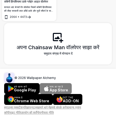
कोबेनी हिगाशियामा डार्क ग्लोइंग आइज़ वॉलपेपर
शानदार 4K चेनसॉ मैन वॉलपेपर जिसमें कोबेनी हिगाशियामा
की तीव्र चमकती लाल आँखें डार्क और मूडी सौंदर्य के साथ
दिखाई देती हैं। नाटकीय प्रकाश व्यवस्था और गहरी छाया के
2064
×
4473
साथ उच्च रिज़ॉल्यूशन डिजिटल एनीमे आर्ट।
खोलें
अपना Chainsaw Man वॉलपेपर साझा करें
समुदाय संग्रह में योगदान दें
©
2026
Wallpaper Alchemy
इसे प्राप्त करें
जल्द आ रहा है
Google Play
App Store
उपलब्ध है
GET THE
Chrome Web Store
ADD-ON
ब्राउज़र एक्सटेंशन
विज्ञापन
टूल्स
हमारे बारे में
हमसे संपर्क करें
सामान्य प्रश्न
कॉपीराइट नीति
उपयोग की शर्तें
गोपनीयता नीति