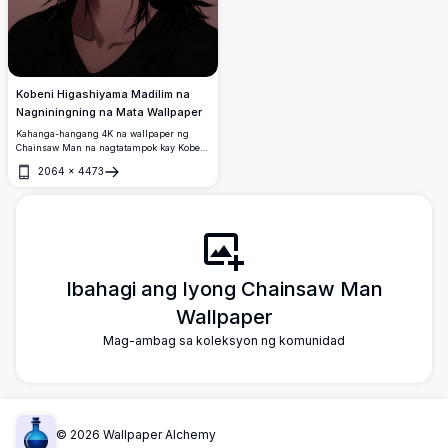
Kobeni Higashiyama Madilim na
Nagniningning na Mata Wallpaper
Kahanga-hangang 4K na wallpaper ng
Chainsaw Man na nagtatampok kay Kobeni
Higashiyama na may matinding
2064
×
4473
nagniningning na pulang mata sa isang
Buksan
madilim at misteriyosong estetika. Mataas
na resolusyon na digital anime art na may
dramatikong ilaw at malalim na anino.
Ibahagi ang Iyong Chainsaw Man
Wallpaper
Mag-ambag sa koleksyon ng komunidad
©
2026
Wallpaper Alchemy