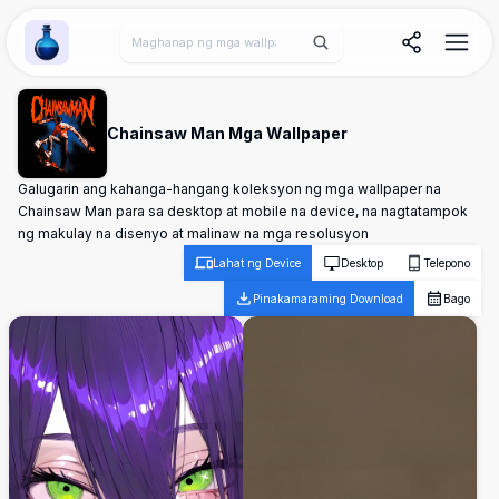
Wallpaper Alchemy
Chainsaw Man Mga Wallpaper
Galugarin ang kahanga-hangang koleksyon ng mga wallpaper na
Chainsaw Man para sa desktop at mobile na device, na nagtatampok
ng makulay na disenyo at malinaw na mga resolusyon
Lahat ng Device
Desktop
Telepono
Pinakamaraming Download
Bago