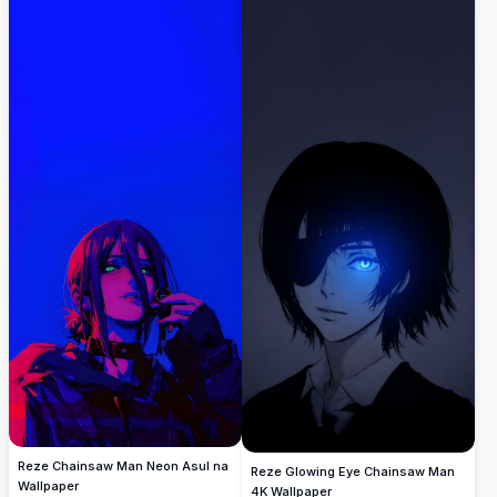
misteryosong wallpaper para sa telepono.
Reze Chainsaw Man Neon Asul na
Reze Glowing Eye Chainsaw Man
Wallpaper
4K Wallpaper