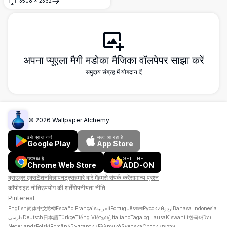
3508
×
2362
नीले, गुलाबी, बैंगनी और पीले थीम में मैचिंग पैटर्न वाली
खोलें
पृष्ठभूमि के साथ खूबसूरती से चित्रित किया गया है, डेस्कटॉप
या मोबाइल डिस्प्ले के लिए एकदम सही।
अपना प्यूएला मैगी मडोका मैजिका वॉलपेपर साझा करें
समुदाय संग्रह में योगदान दें
©
2026
Wallpaper Alchemy
इसे प्राप्त करें
जल्द आ रहा है
Google Play
App Store
उपलब्ध है
GET THE
Chrome Web Store
ADD-ON
ब्राउज़र एक्सटेंशन
विज्ञापन
टूल्स
हमारे बारे में
हमसे संपर्क करें
सामान्य प्रश्न
कॉपीराइट नीति
उपयोग की शर्तें
गोपनीयता नीति
Pinterest
English
简体中文
हिन्दी
Español
Français
العربية
Português
বাংলা
Русский
اردو
Bahasa Indonesia
فارسی
Deutsch
日本語
Türkçe
Tiếng Việt
தமிழ்
Italiano
Tagalog
Hausa
Kiswahili
한국어
ไทย
Nederlands
Polski
Română
Български
Ελληνικά
Svenska
Српски
עברית