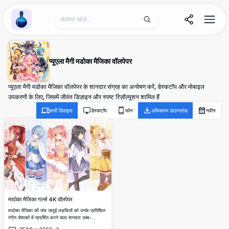
Wallpaper Alchemy
प्यूएला मैगी मडोका मैजिका वॉलपेपर
प्यूएला मैगी मडोका मैजिका वॉलपेपर के शानदार संग्रह का अन्वेषण करें, डेस्कटॉप और मोबाइल
उपकरणों के लिए, जिसमें जीवंत डिज़ाइन और स्पष्ट रिज़ॉल्यूशन शामिल हैं
सभी डिवाइस
डेस्कटॉप
फोन
अधिकतम डाउनलोड
नवीन
मादोका मैजिका गर्ल्स 4K वॉलपेपर
मादोका मैजिका की पांच जादुई लड़कियों को उनके प्रतिष्ठित
रंगीन पोशाकों में प्रदर्शित करने वाला शानदार उच्च-
रिज़ॉल्यूशन 4K एनीमे वॉलपेपर। प्रत्येक किरदार को लाल,