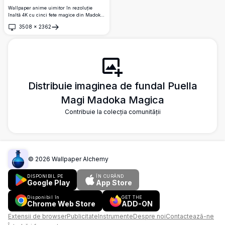
Wallpaper anime uimitor în rezoluție
înaltă 4K cu cinci fete magice din Madoka
Magica în ținutele lor iconice colorate.
3508
×
2362
Fiecare personaj este ilustrat frumos pe
Deschide
fundaluri cu modele asortate în teme roșii,
albastre, roz, mov și galbene, perfect
pentru afișaje desktop sau mobile.
Distribuie imaginea de fundal Puella
Magi Madoka Magica
Contribuie la colecția comunității
©
2026
Wallpaper Alchemy
DISPONIBIL PE
ÎN CURÂND
Google Play
App Store
Disponibil în
GET THE
Chrome Web Store
ADD-ON
Extensii de browser
Publicitate
Instrumente
Despre noi
Contactează-ne