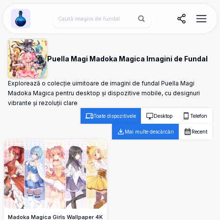
Wallpaper Alchemy
Puella Magi Madoka Magica Imagini de Fundal
Explorează o colecție uimitoare de imagini de fundal Puella Magi
Madoka Magica pentru desktop și dispozitive mobile, cu designuri
vibrante și rezoluții clare
Toate dispozitivele
Desktop
Telefon
Mai multe descărcări
Recent
Madoka Magica Girls Wallpaper 4K