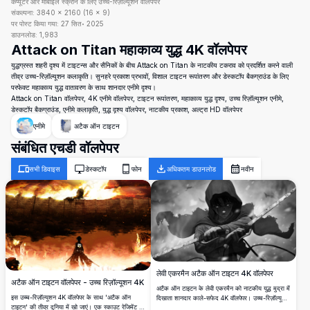
कंप्यूटर और मोबाइल स्क्रीन के लिए उच्च-रिज़ॉल्यूशन वॉलपेपर
संकल्पना:
3840
×
2160
(
16
×
9
)
पर पोस्ट किया गया:
27 सित॰ 2025
डाउनलोड:
1,983
Attack on Titan महाकाव्य युद्ध 4K वॉलपेपर
युद्धग्रस्त शहरी दृश्य में टाइटन्स और सैनिकों के बीच Attack on Titan के नाटकीय टकराव को प्रदर्शित करने वाली
तीव्र उच्च-रिज़ॉल्यूशन कलाकृति। सुनहरे प्रकाश प्रभावों, विशाल टाइटन रूपांतरण और डेस्कटॉप बैकग्राउंड के लिए
परफेक्ट महाकाव्य युद्ध वातावरण के साथ शानदार एनीमे दृश्य।
Attack on Titan वॉलपेपर, 4K एनीमे वॉलपेपर, टाइटन रूपांतरण, महाकाव्य युद्ध दृश्य, उच्च रिज़ॉल्यूशन एनीमे,
डेस्कटॉप बैकग्राउंड, एनीमे कलाकृति, युद्ध दृश्य वॉलपेपर, नाटकीय प्रकाश, अल्ट्रा HD वॉलपेपर
एनीमे
अटैक ऑन टाइटन
संबंधित एचडी वॉलपेपर
सभी डिवाइस
डेस्कटॉप
फोन
अधिकतम डाउनलोड
नवीन
लेवी एकरमैन अटैक ऑन टाइटन 4K वॉलपेपर
अटैक ऑन टाइटन वॉलपेपर - उच्च रिज़ॉल्यूशन 4K
अटैक ऑन टाइटन के लेवी एकरमैन को नाटकीय युद्ध मुद्रा में
इस उच्च-रिज़ॉल्यूशन 4K वॉलपेपर के साथ 'अटैक ऑन
दिखाता शानदार काले-सफेद 4K वॉलपेपर। उच्च-रिज़ॉल्यूशन
टाइटन' की तीव्र दुनिया में खो जाएं। एक स्काउट रेजिमेंट के
एनीमे कलाकृति जो सर्वे कॉर्प्स कप्तान को उनके प्रतिष्ठित